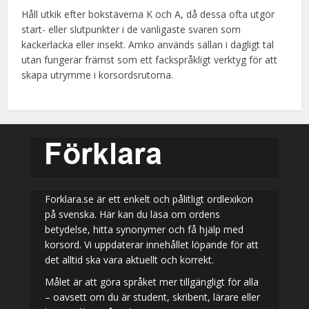
Håll utkik efter bokstäverna K och A, då dessa ofta utgör
start- eller slutpunkter i de vanligaste svaren som
kackerlacka eller insekt. Amko används sällan i dagligt tal
utan fungerar främst som ett fackspråkligt verktyg för att
skapa utrymme i korsordsrutorna.
Forklara.se är ett enkelt och pålitligt ordlexikon
på svenska. Här kan du läsa om ordens
betydelse, hitta synonymer och få hjälp med
korsord. Vi uppdaterar innehållet löpande för att
det alltid ska vara aktuellt och korrekt.
Målet är att göra språket mer tillgängligt för alla
– oavsett om du är student, skribent, lärare eller