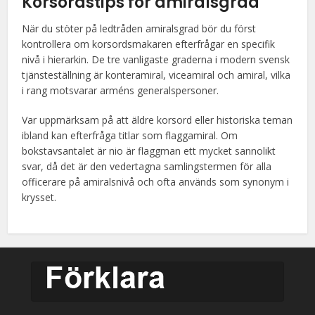
Korsordstips för amiralsgrad
När du stöter på ledtråden amiralsgrad bör du först
kontrollera om korsordsmakaren efterfrågar en specifik
nivå i hierarkin. De tre vanligaste graderna i modern svensk
tjänsteställning är konteramiral, viceamiral och amiral, vilka
i rang motsvarar arméns generalspersoner.
Var uppmärksam på att äldre korsord eller historiska teman
ibland kan efterfråga titlar som flaggamiral. Om
bokstavsantalet är nio är flaggman ett mycket sannolikt
svar, då det är den vedertagna samlingstermen för alla
officerare på amiralsnivå och ofta används som synonym i
krysset.