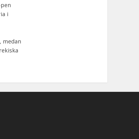
ppen
ia i
t, medan
rekiska