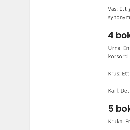
Vas: Ett
synonym
4 bo
Urna: En
korsord.
Krus: Ett
Kärl: De
5 bo
Kruka: E