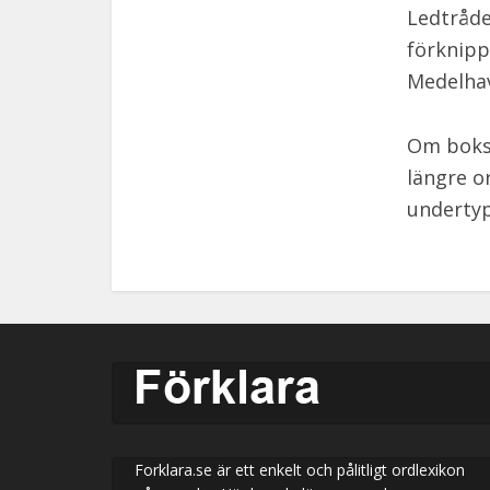
Ledtråde
förknipp
Medelhav
Om bokst
längre o
undertyp
Forklara.se är ett enkelt och pålitligt ordlexikon