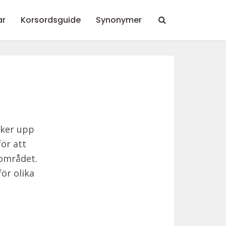
ar
Korsordsguide
Synonymer
yker upp
ör att
sområdet.
ör olika