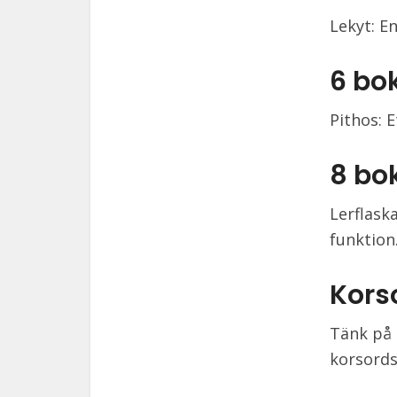
Lekyt: En
6 bo
Pithos: E
8 bo
Lerflask
funktion
Kors
Tänk på 
korsords