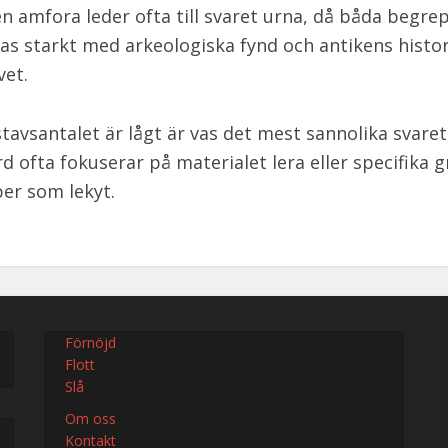
n amfora leder ofta till svaret urna, då båda begre
as starkt med arkeologiska fynd och antikens histor
et.
avsantalet är lågt är vas det mest sannolika svare
rd ofta fokuserar på materialet lera eller specifika g
er som lekyt.
Förnöjd
Flott
Slå
Om oss
Kontakt