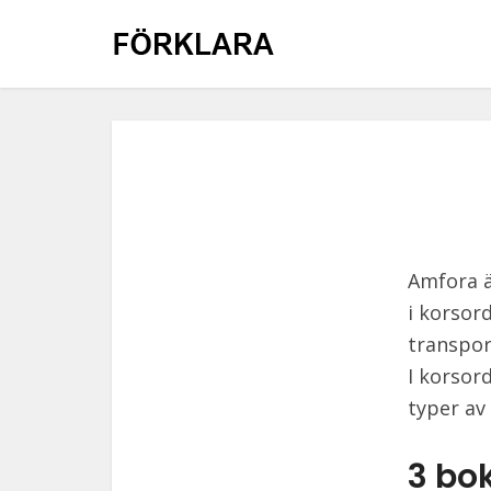
Amfora ä
i korsor
transpor
I korsor
typer av
3 bo