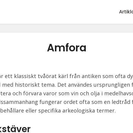
Artikl
Amfora
r ett klassiskt tvåörat kärl från antiken som ofta d
d med historiskt tema. Det användes ursprungligen f
tera och förvara varor som vin och olja i medelhav
dssammanhang fungerar ordet ofta som en ledtråd f
 behållare eller specifika arkeologiska termer.
kstäver