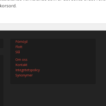
skorsord.
Förnöjd
Flott
Slå
Om oss
Kontakt
Integritetspolicy
Synonymer