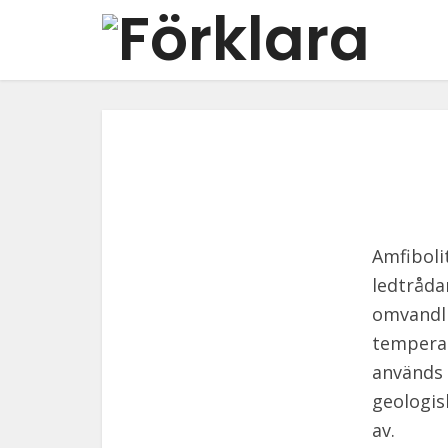
Amfiboli
ledtråda
omvandli
temperat
används 
geologis
av.