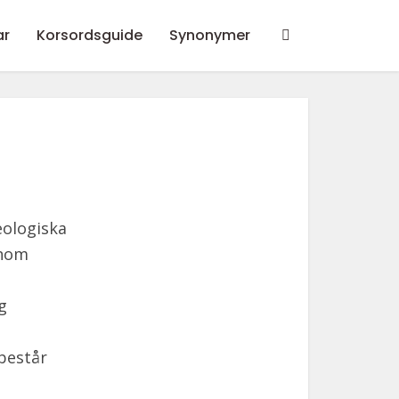
ar
Korsordsguide
Synonymer
eologiska
enom
g
består