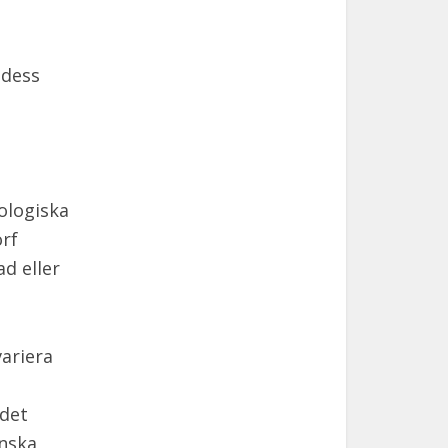
 dess
eologiska
rf
d eller
ariera
 det
enska