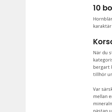
10 b
Hornblän
karaktär
Korso
När du s
kategori
bergart 
tillhör u
Var särs
mellan e
mineraln
nästan u