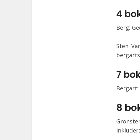
4 bo
Berg: Ge
Sten: Va
bergart
7 bo
Bergart:
8 bo
Grönsten
inkluder