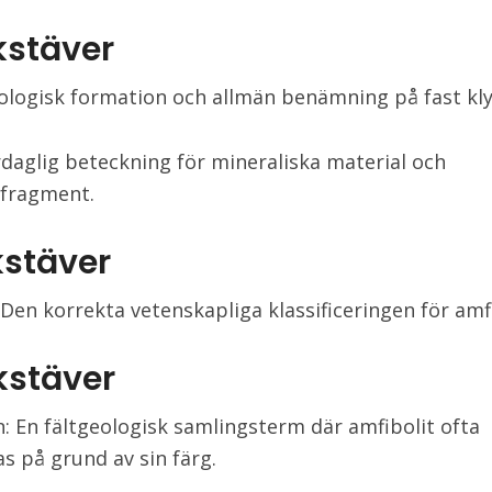
kstäver
ologisk formation och allmän benämning på fast kly
rdaglig beteckning för mineraliska material och
sfragment.
kstäver
 Den korrekta vetenskapliga klassificeringen för amfi
kstäver
: En fältgeologisk samlingsterm där amfibolit ofta
as på grund av sin färg.