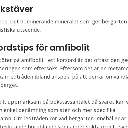
okstäver
de: Det dominerande mineralet som ger bergarten
istiska utseende.
rdstips för amfibolit
töter på amfibolit i ett korsord är det oftast den g
seringen som eftersöks. Eftersom det är en metamo
kan ledtråden ibland anspela på att den är omvandla
rberget.
kilt uppmärksam på bokstavsantalet då svaret kan v
n enkel benämning som sten och mer specifika
amn. Om ledtråden rör vad bergarten innehåller är
teslutande hornblände som är det sökta ordet i sv