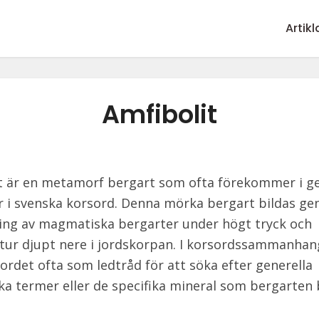
Artikl
Amfibolit
t är en metamorf bergart som ofta förekommer i g
r i svenska korsord. Denna mörka bergart bildas g
ng av magmatiska bergarter under högt tryck och
ur djupt nere i jordskorpan. I korsordssammanhan
ordet ofta som ledtråd för att söka efter generella
ka termer eller de specifika mineral som bergarten 