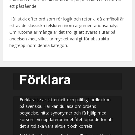
ett påstående.
Håll utkik efter ord som rör logik och retorik, då amfiboli är
ett av de klassiska felsluten inom argumentationsanalys.
Om rutorna är många är det troligt att svaret slutar på
ändelsen -het, vilket är mycket vanligt för abstrakta
begrepp inom denna kategori.
Forklara.se är ett enkelt och pålitligt ordlexikon
på svenska. Här kan du läsa om ordens
betydelse, hitta synonymer och få hjälp med
korsord. Vi uppdaterar innehållet löpande för att
det alltid ska vara aktuellt och korrekt.