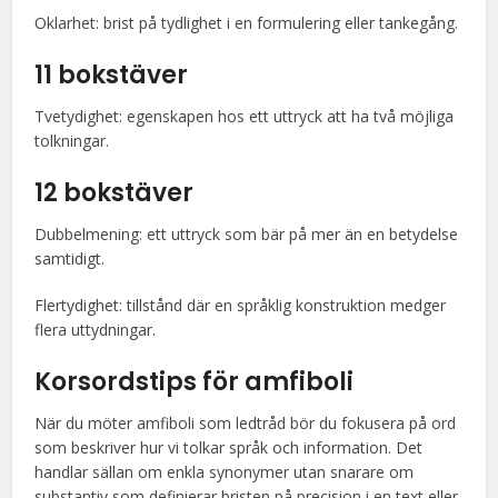
Oklarhet: brist på tydlighet i en formulering eller tankegång.
11 bokstäver
Tvetydighet: egenskapen hos ett uttryck att ha två möjliga
tolkningar.
12 bokstäver
Dubbelmening: ett uttryck som bär på mer än en betydelse
samtidigt.
Flertydighet: tillstånd där en språklig konstruktion medger
flera uttydningar.
Korsordstips för amfiboli
När du möter amfiboli som ledtråd bör du fokusera på ord
som beskriver hur vi tolkar språk och information. Det
handlar sällan om enkla synonymer utan snarare om
substantiv som definierar bristen på precision i en text eller