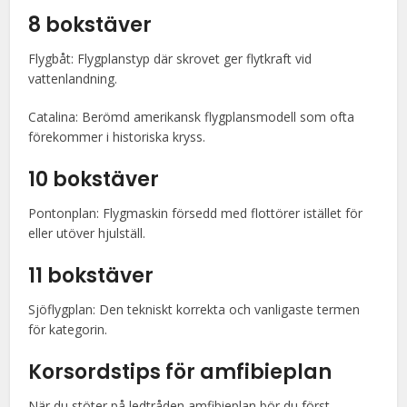
8 bokstäver
Flygbåt: Flygplanstyp där skrovet ger flytkraft vid
vattenlandning.
Catalina: Berömd amerikansk flygplansmodell som ofta
förekommer i historiska kryss.
10 bokstäver
Pontonplan: Flygmaskin försedd med flottörer istället för
eller utöver hjulställ.
11 bokstäver
Sjöflygplan: Den tekniskt korrekta och vanligaste termen
för kategorin.
Korsordstips för amfibieplan
När du stöter på ledtråden amfibieplan bör du först