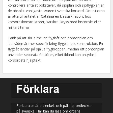
kontrollera antalet bokstäver, då sjöplan och sjöflygplan är
de absolut vanligaste svaren i svenska korsord. Om rutorna
är åtta till antalet är Catalina en klassisk favorit hos
korsordskonstruktörer, särskilt i kryss med historiskt eller
militärt tema.
Tänk på att skilja mellan flygbåt och pontonplan om
ledtråden är mer specifik kring flygplanets konstruktion. En
flygbåt landar på själva flygkroppen, medan ett pontonplan
använder separata flottörer, vilket ibland kan antydas i
korsordets hjälptext.
Forklara.se är ett enkelt och pålitligt ordlexikon
på svenska. Här kan du läsa om ordens