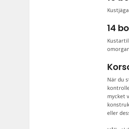
Kustjäga
14 b
Kustarti
omorgan
Kors
När du s
kontroll
mycket v
konstruk
eller de