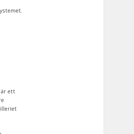
systemet.
är ett
re
lleriet