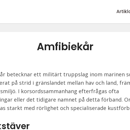
Artikl
Amfibiekår
år betecknar ett militärt truppslag inom marinen 
erat på strid i gränslandet mellan hav och land, främ
smiljö. I korsordssammanhang efterfrågas ofta
ingar eller det tidigare namnet på detta förband. O
as starkt med rörlighet och specialiserade kustförb
kstäver