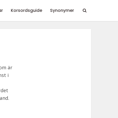
ar
Korsordsguide
Synonymer
som är
st i
rdet
and.