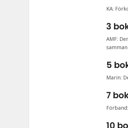
KA: Förk
3 bo
AMF: Den
samman
5 bo
Marin: D
7 bo
Förband:
10 b