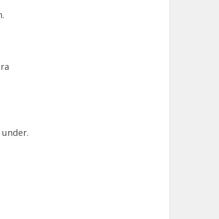
n.
ära
 under.