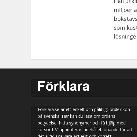
Håll utk
miljöer 
bokstavs
som kust
lösningen
Forklara.se är ett enkelt och pålitligt ordlexikon
på svenska. Här kan du läsa om ordens
betydelse, hitta synonymer och få hjälp med
korsord. Vi uppdaterar innehållet löpande för att
det alltid ska vara aktuellt och korrekt.