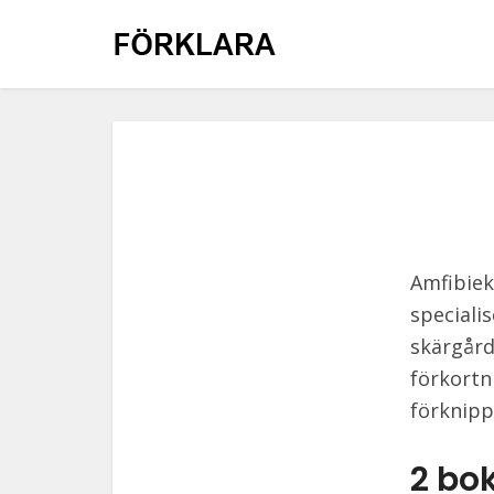
Amfibiek
specialis
skärgård
förkortn
förknipp
2 bo