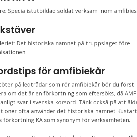
re: Specialistutbildad soldat verksam inom amfibie
okstäver
lleriet: Det historiska namnet på truppslaget före
isationen.
ordstips för amfibiekår
töter på ledtrådar som rör amfibiekår bör du först
era om det är en förkortning som eftersöks, då AMF 
anligt svar i svenska korsord. Tänk också på att äld
tioner ofta använder det historiska namnet Kustarti
ss förkortning KA som synonym för verksamheten.