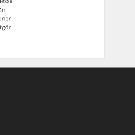
dessa
 Om
orier
utgör