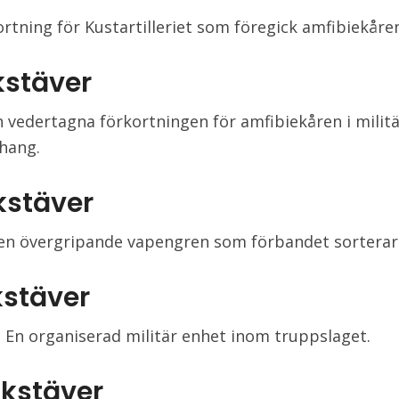
ortning för Kustartilleriet som föregick amfibiekåre
kstäver
 vedertagna förkortningen för amfibiekåren i milit
hang.
kstäver
en övergripande vapengren som förbandet sorterar
kstäver
 En organiserad militär enhet inom truppslaget.
okstäver