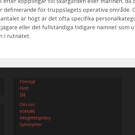
ik efter kopplingar till skärgården eller marinen, då 
är definierande för truppslagets operativa område.
antalet är högt är det ofta specifika personalkateg
jägare eller det fullständiga tidigare namnet som 
 i rutnätet.
Förnöjd
Flott
Slå
Om oss
Kontakt
Integritetspolicy
Synonymer