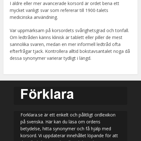
I äldre eller mer avancerade korsord är ordet bena ett
mycket vanligt svar som refererar till 1900-talets
medicinska användning.
Var uppmärksam på korsordets svårighetsgrad och tonfall.
Om ledtråden känns klinisk är tablett eller piller de mest
sannolika svaren, medan en mer informell ledtråd ofta
efterfrågar tjack. Kontrollera alltid bokstavsantalet noga då
dessa synonymer varierar tydligt i längd.
Forklara.se är ett enkelt och pålitligt ordlexikon
på svenska. Här kan du läsa om ordens
betydelse, hitta synonymer och få hjälp med
korsord. Vi uppdaterar innehållet löpande för att