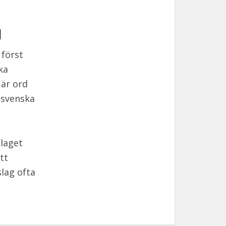
g
 först
ka
 är ord
i svenska
slaget
tt
lag ofta