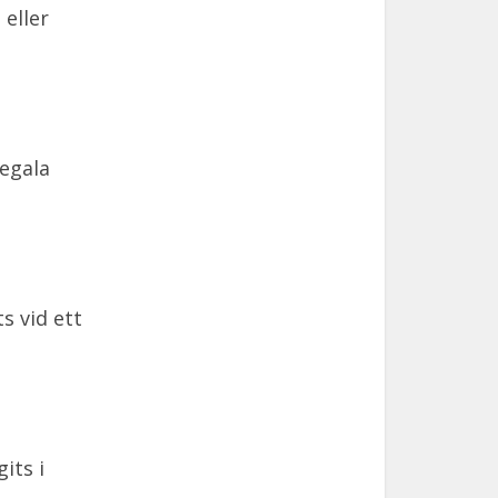
 eller
legala
s vid ett
its i