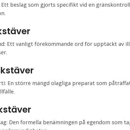
 Ett beslag som gjorts specifikt vid en gränskontroll
on.
kstäver
d: Ett vanligt förekommande ord för upptäckt av il
er.
okstäver
ti: En större mängd olagliga preparat som påträffat
llfälle.
okstäver
lag: Den formella benämningen på egendom som tag