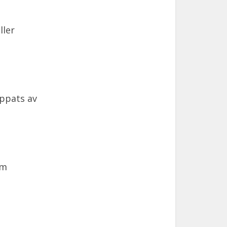
ller
oppats av
om