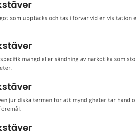
kstäver
got som upptäcks och tas i förvar vid en visitation e
kstäver
n specifik mängd eller sändning av narkotika som st
eter.
kstäver
Den juridiska termen för att myndigheter tar hand 
 föremål.
kstäver