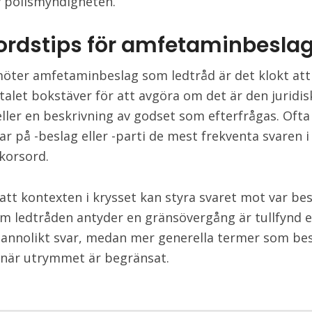
v polismyndigheten.
ordstips för amfetaminbesla
öter amfetaminbeslag som ledtråd är det klokt att
talet bokstäver för att avgöra om det är den juridis
ller en beskrivning av godset som efterfrågas. Ofta
ar på -beslag eller -parti de mest frekventa svaren 
skorsord.
att kontexten i krysset kan styra svaret mot var be
Om ledtråden antyder en gränsövergång är tullfynd e
annolikt svar, medan mer generella termer som bes
när utrymmet är begränsat.