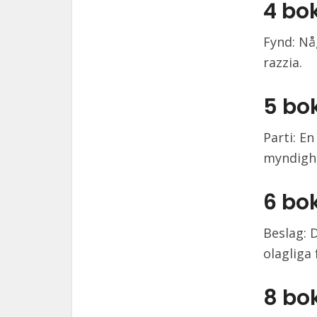
4 bo
Fynd: Nå
razzia.
5 bo
Parti: E
myndigh
6 bo
Beslag: 
olagliga
8 bo