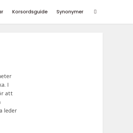
ar
Korsordsguide
Synonymer
heter
a. I
r att
n
a leder