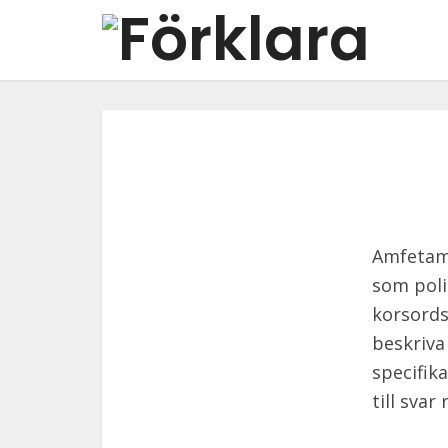
Amfetam
som polis
korsords
beskriva
specifik
till svar