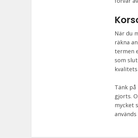
förvar a
Kors
När du m
räkna an
termen e
som slut
kvalitet
Tänk på 
gjorts. 
mycket s
används 