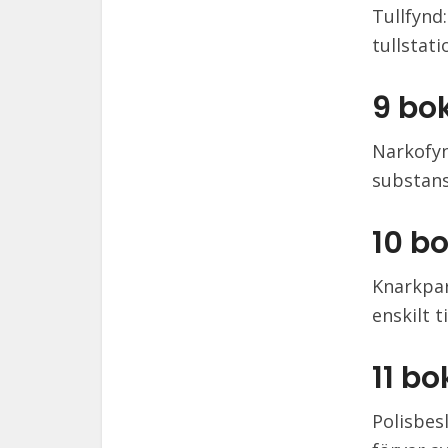
Tullfynd:
tullstati
9 bo
Narkofyn
substans
10 b
Knarkpar
enskilt ti
11 b
Polisbes