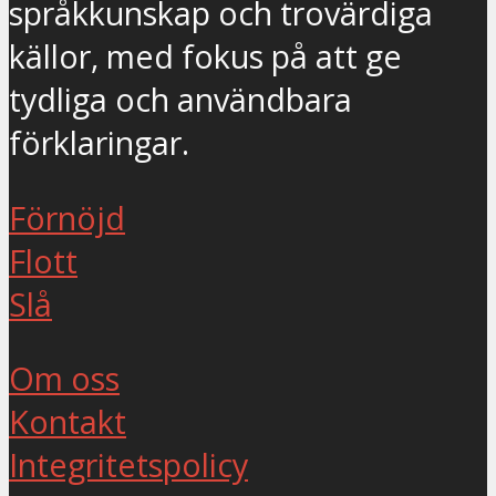
språkkunskap och trovärdiga
källor, med fokus på att ge
tydliga och användbara
förklaringar.
Förnöjd
Flott
Slå
Om oss
Kontakt
Integritetspolicy