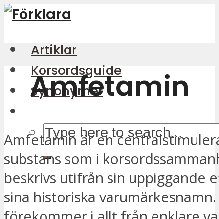
Artiklar
Korsordsguide
Amfetamin
Synonymer
Amfetamin är en centralstimule
substans som i korsordssamman
beskrivs utifrån sin uppiggande ef
sina historiska varumärkesnamn.
förekommer i allt från enklare v