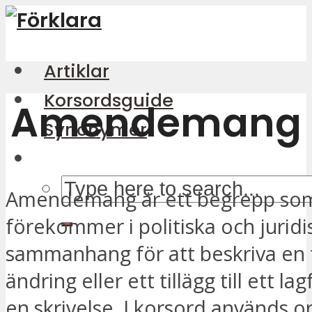
Artiklar
Korsordsguide
Amendemang
Synonymer
Amendemang är ett begrepp som
förekommer i politiska och juridi
sammanhang för att beskriva en 
ändring eller ett tillägg till ett lag
en skrivelse. I korsord används o