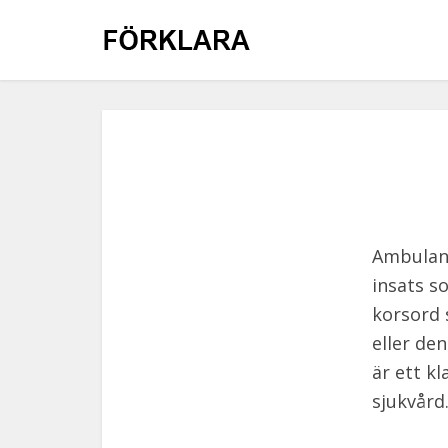
Ambulans
insats s
korsord 
eller de
är ett k
sjukvård