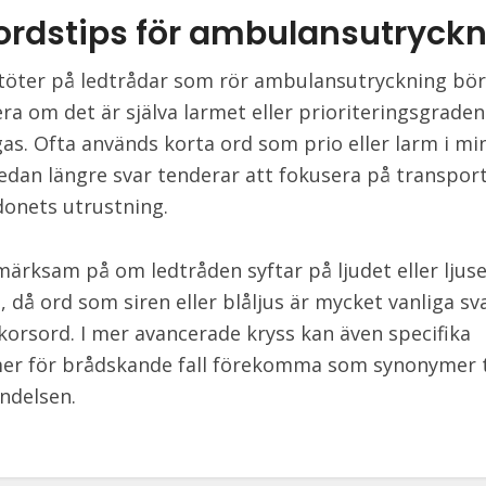
ordstips för ambulansutryck
töter på ledtrådar som rör ambulansutryckning bör
era om det är själva larmet eller prioriteringsgrade
gas. Ofta används korta ord som prio eller larm i mi
edan längre svar tenderar att fokusera på transpor
rdonets utrustning.
ärksam på om ledtråden syftar på ljudet eller ljuse
 då ord som siren eller blåljus är mycket vanliga sva
korsord. I mer avancerade kryss kan även specifika
er för brådskande fall förekomma som synonymer t
ndelsen.