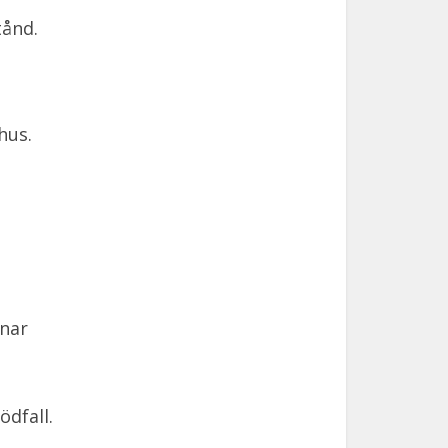
tånd.
hus.
mnar
dfall.