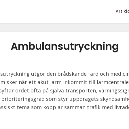
Artikl
Ambulansutryckning
utryckning utgör den brådskande färd och medici
om sker när ett akut larm inkommit till larmcentralen
syftar ordet ofta på själva transporten, varningssig
n prioriteringsgrad som styr uppdragets skyndsamh
lassiskt tema som kopplar samman trafik med livrä
.