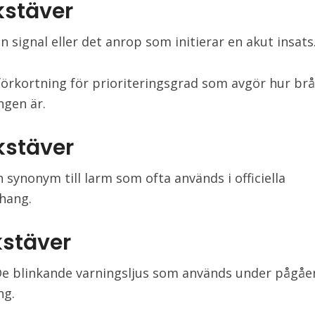
kstäver
n signal eller det anrop som initierar en akut insats
 förkortning för prioriteringsgrad som avgör hur br
ngen är.
kstäver
n synonym till larm som ofta används i officiella
hang.
kstäver
 De blinkande varningsljus som används under pågå
ng.