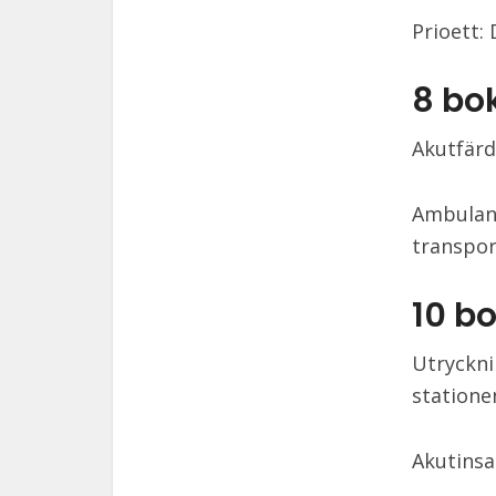
Prioett:
8 bo
Akutfärd
Ambulans
transpor
10 b
Utryckni
statione
Akutinsa