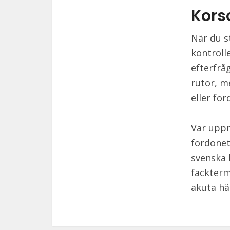
Kors
När du s
kontroll
efterfrå
rutor, m
eller fo
Var uppm
fordonet,
svenska 
fackterm
akuta hä