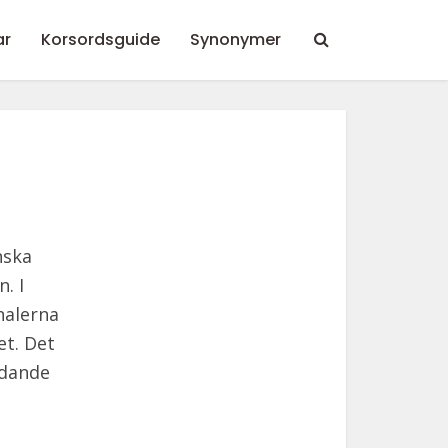
ar
Korsordsguide
Synonymer
nska
. I
nalerna
et. Det
ddande