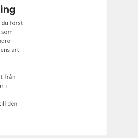
ning
 du först
n som
ndre
tens art
t från
r i
ill den