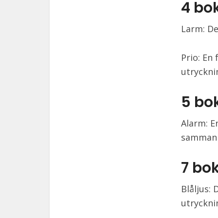
4 bo
Larm: De
Prio: En
utryckni
5 bo
Alarm: E
samman
7 bo
Blåljus:
utryckni