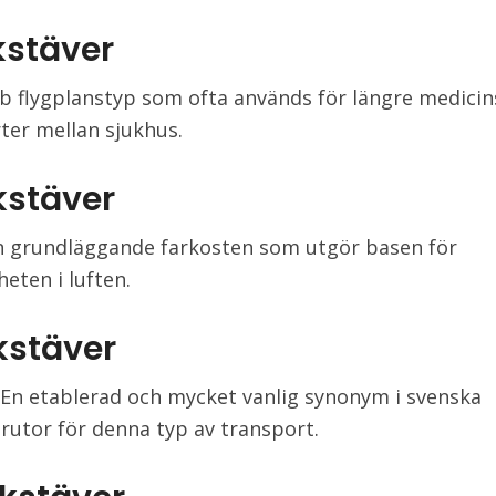
kstäver
bb flygplanstyp som ofta används för längre medici
ter mellan sjukhus.
kstäver
n grundläggande farkosten som utgör basen för
eten i luften.
kstäver
: En etablerad och mycket vanlig synonym i svenska
rutor för denna typ av transport.