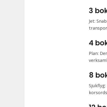
3 bo
Jet: Sna
transpor
4 bo
Plan: De
verksamh
8 bo
Sjukflyg
korsords