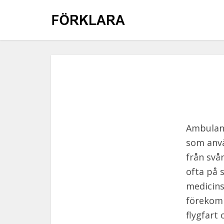
Ambulans
som anvä
från svå
ofta på s
medicins
förekomm
flygfart