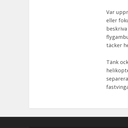
Var uppm
eller fo
beskriva
flygambu
täcker h
Tänk ock
helikopt
separera
fastving