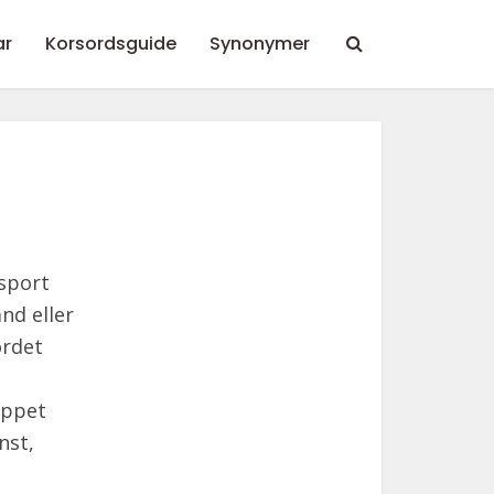
ar
Korsordsguide
Synonymer
nsport
nd eller
ordet
eppet
nst,