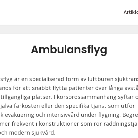
Artikl
Ambulansflyg
flyg är en specialiserad form av luftburen sjuktra
nds för att snabbt flytta patienter över långa avstå
rtillgängliga platser. I korsordssammanhang syftar 
jälva farkosten eller den specifika tjänst som utför
k evakuering och intensivvård under flygning. Begr
er frekvent i konstruktioner som rör räddningstjä
 och modern sjukvård.