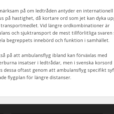
ärksam på om ledtråden antyder en internationell
kus på hastighet, då kortare ord som jet kan dyka up
 transportmedlet. Vid längre ordkombinationer är
lans och sjuktransport de mest tillförlitliga svare
ela begreppets innebörd och funktion i samhället.
så på att ambulansflyg ibland kan förväxlas med
erburna insatser i ledtrådar, men i svenska korsord
s dessa oftast genom att ambulansflyg specifikt syf
ade flygplan för längre distanser.