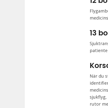
12 b
Flygambu
medicins
13 b
Sjuktran
patiente
Kors
När du s
identifi
medicins
sjukflyg
rutor me