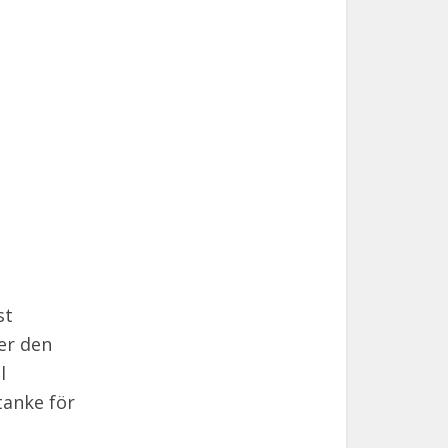
st
ler den
l
tanke för