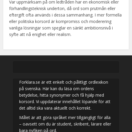
Var uppmärksam på om ledtråden har en ekonomisk eller
förhandlingsteknisk underton, då ord som prutmån eller
eftergift ofta används i dessa sammanhang. I mer formella
eller politiska korsord är kompromiss och moderering
vanliga lösningar som speglar en sänkt ambitionsnivå i
syfte att nå enighet eller realism.
Forklara.se är ett enkelt och pålitligt ordlexikon
på svenska. Här kan du läsa om ordens
betydelse, hitta synonymer och få hjälp med
korsord. Vi uppdaterar innehållet löpande för att
det alltid ska vara aktuellt och korrekt.
Målet är att göra språket mer tillgängligt för alla
– oavsett om du är student, skribent, lärare eller
bara nyfiken på ord.