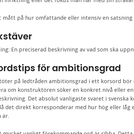
en inriktning eller det fokus man har med sin strävan
tt mått på hur omfattande eller intensiv en satsning 
okstäver
ing: En preciserad beskrivning av vad som ska uppn
ordstips för ambitionsgrad
töter på ledtråden ambitionsgrad i ett korsord bör 
era om konstruktören söker en konkret nivå eller e
beskrivning. Det absolut vanligaste svaret i svenska 
 då det direkt korresponderar med hur hög eller låg 
 är.
t mycket vanligt förekommande ord är ribba. Detta