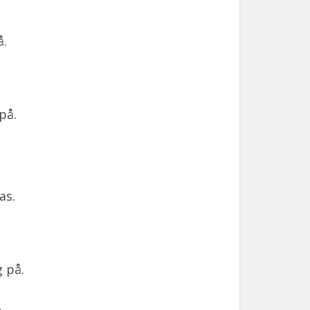
å.
på.
as.
g på.