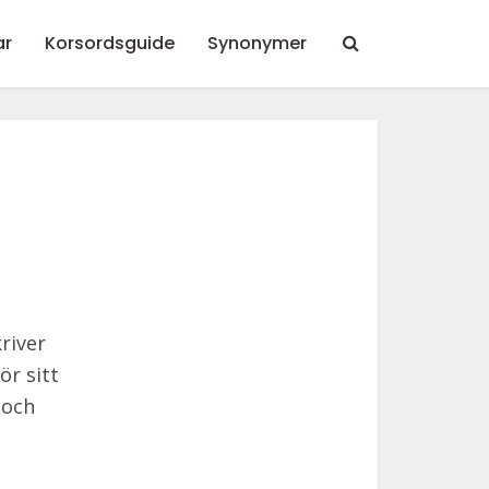
ar
Korsordsguide
Synonymer
river
ör sitt
 och