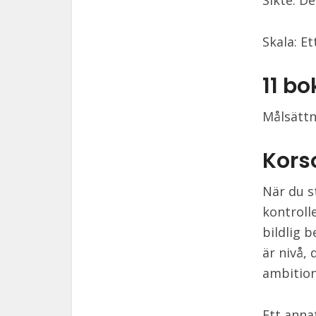
Sikte: D
Skala: E
11 b
Målsättn
Kors
När du s
kontroll
bildlig 
är nivå,
ambition
Ett anna