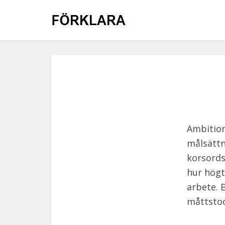
Ambition
målsättni
korsord
hur högt
arbete. 
måttstoc