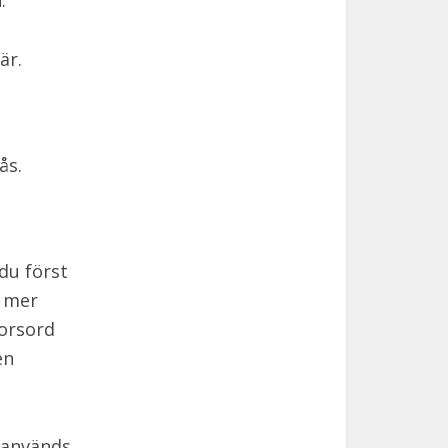
.
är.
ås.
du först
n mer
korsord
en
 används