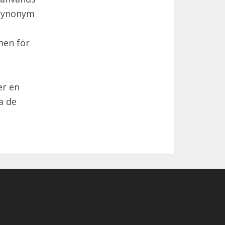
t synonym
men för
er en
a de