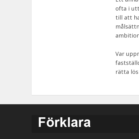
ofta i u
till att
målsättn
ambition
Var uppm
fastställ
rätta lös