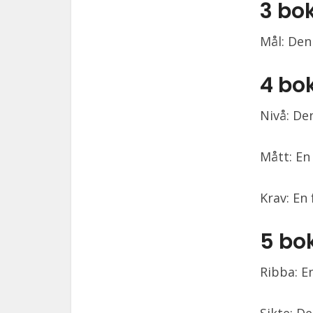
3 bo
Mål: Den
4 bo
Nivå: De
Mått: En
Krav: En
5 bo
Ribba: E