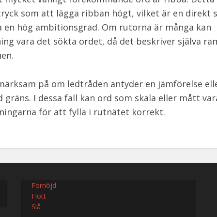
ttryck som att lägga ribban högt, vilket är en direk
 ha en hög ambitionsgrad. Om rutorna är många kan
ing vara det sökta ordet, då det beskriver själva ra
en.
ärksam på om ledtråden antyder en jämförelse ell
d gräns. I dessa fall kan ord som skala eller mått var
ningarna för att fylla i rutnätet korrekt.
Förnöjd
Flott
Slå