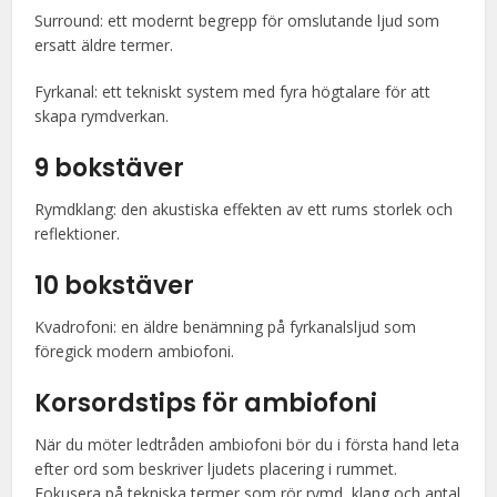
Surround: ett modernt begrepp för omslutande ljud som
ersatt äldre termer.
Fyrkanal: ett tekniskt system med fyra högtalare för att
skapa rymdverkan.
9 bokstäver
Rymdklang: den akustiska effekten av ett rums storlek och
reflektioner.
10 bokstäver
Kvadrofoni: en äldre benämning på fyrkanalsljud som
föregick modern ambiofoni.
Korsordstips för ambiofoni
När du möter ledtråden ambiofoni bör du i första hand leta
efter ord som beskriver ljudets placering i rummet.
Fokusera på tekniska termer som rör rymd, klang och antal