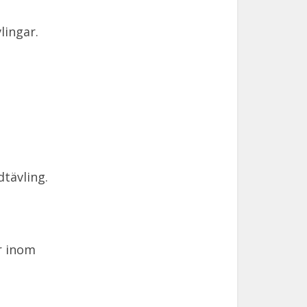
lingar.
dtävling.
r inom