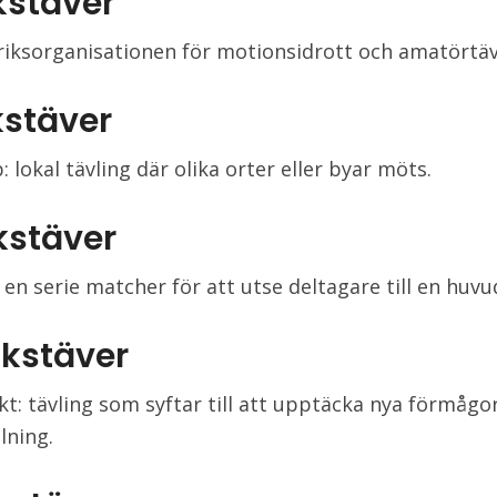
kstäver
riksorganisationen för motionsidrott och amatörtäv
kstäver
 lokal tävling där olika orter eller byar möts.
kstäver
 en serie matcher för att utse deltagare till en huvu
okstäver
kt: tävling som syftar till att upptäcka nya förmågo
lning.