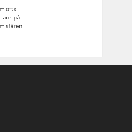
om ofta
 Tänk på
om sfären