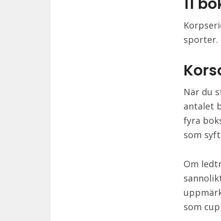
11 b
Korpseri
sporter.
Kors
När du s
antalet 
fyra bok
som syft
Om ledtr
sannolik
uppmärks
som cup