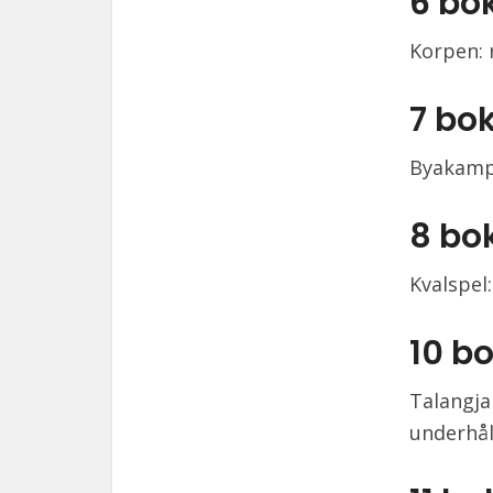
6 bo
Korpen: 
7 bo
Byakamp:
8 bo
Kvalspel:
10 b
Talangja
underhål