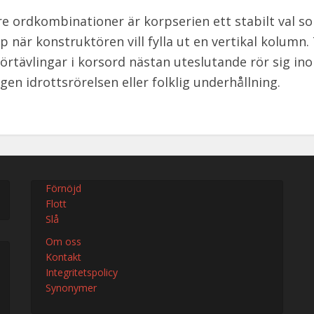
re ordkombinationer är korpserien ett stabilt val s
p när konstruktören vill fylla ut en vertikal kolumn.
örtävlingar i korsord nästan uteslutande rör sig in
gen idrottsrörelsen eller folklig underhållning.
Förnöjd
Flott
Slå
Om oss
Kontakt
Integritetspolicy
Synonymer