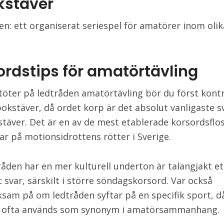
okstäver
en: ett organiserat seriespel för amatörer inom olik
ordstips för amatörtävling
töter på ledtråden amatörtävling bör du först kontr
bokstäver, då ordet korp är det absolut vanligaste s
stäver. Det är en av de mest etablerade korsordsflo
ar på motionsidrottens rötter i Sverige.
åden har en mer kulturell underton är talangjakt e
t svar, särskilt i större söndagskorsord. Var också
am på om ledtråden syftar på en specifik sport, d
 ofta används som synonym i amatörsammanhang.