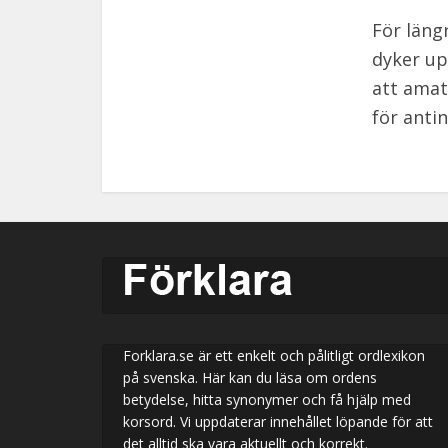
För läng
dyker up
att amat
för antin
Forklara.se är ett enkelt och pålitligt ordlexikon
på svenska. Här kan du läsa om ordens
betydelse, hitta synonymer och få hjälp med
korsord. Vi uppdaterar innehållet löpande för att
det alltid ska vara aktuellt och korrekt.