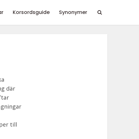
ar
Korsordsguide
Synonymer
ka
ng där
ftar
tagningar
er till