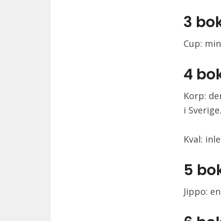
3 bo
Cup: min
4 bo
Korp: de
i Sverige
Kval: in
5 bo
Jippo: e