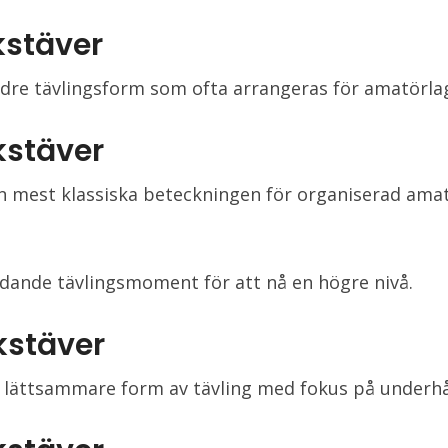
kstäver
dre tävlingsform som ofta arrangeras för amatörla
kstäver
n mest klassiska beteckningen för organiserad ama
.
ledande tävlingsmoment för att nå en högre nivå.
kstäver
n lättsammare form av tävling med fokus på underhå