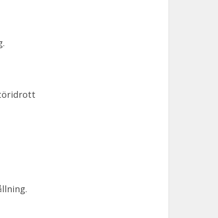
g.
töridrott
llning.