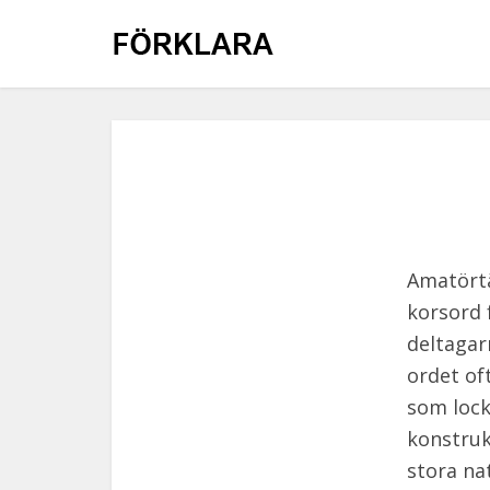
Amatörtä
korsord 
deltagar
ordet of
som lock
konstruk
stora nat