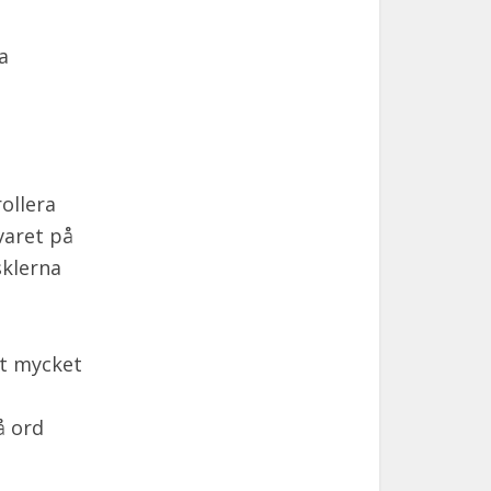
a
ollera
varet på
sklerna
tt mycket
å ord