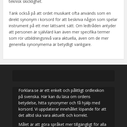
teknisk skicklighet.
Tänk också på att ordet musikant ofta används som en
direkt synonym i korsord för att beskriva någon som spelar
instrument på ett mer lättsamt sätt. Om ledtråden antyder
att personen är självlärd kan även mer specifika termer
som rör utbildningsnivå vara aktuella, även om de mer
generella synonymerna är betydligt vanligare.
Forklara.se är ett enkelt och pålitligt ordlexikon
på svenska. Här kan du läsa om ordens
betydelse, hitta synonymer och få hjälp med
korsord. Vi uppdaterar innehållet löpande för att
det alltid ska vara aktuellt och korrekt.
Målet är att göra språket mer tillgängligt för alla