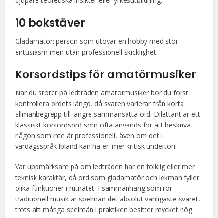
djupare teoretiska insikter eller yrkesutbildning.
10 bokstäver
Gladamatör: person som utövar en hobby med stor
entusiasm men utan professionell skicklighet.
Korsordstips för amatörmusiker
När du stöter på ledtråden amatörmusiker bör du först
kontrollera ordets längd, då svaren varierar från korta
allmänbegrepp till längre sammansatta ord. Dilettant är ett
klassiskt korsordsord som ofta används för att beskriva
någon som inte är professionell, även om det i
vardagsspråk ibland kan ha en mer kritisk underton.
Var uppmärksam på om ledtråden har en folklig eller mer
teknisk karaktär, då ord som gladamatör och lekman fyller
olika funktioner i rutnätet. I sammanhang som rör
traditionell musik är spelman det absolut vanligaste svaret,
trots att många spelmän i praktiken besitter mycket hög