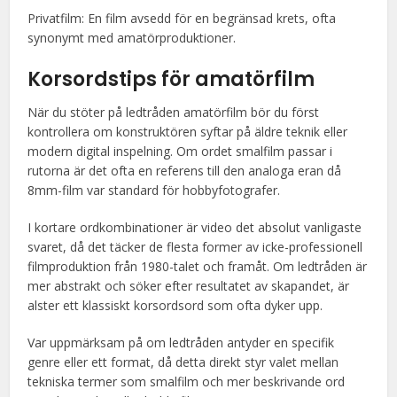
Privatfilm: En film avsedd för en begränsad krets, ofta
synonymt med amatörproduktioner.
Korsordstips för amatörfilm
När du stöter på ledtråden amatörfilm bör du först
kontrollera om konstruktören syftar på äldre teknik eller
modern digital inspelning. Om ordet smalfilm passar i
rutorna är det ofta en referens till den analoga eran då
8mm-film var standard för hobbyfotografer.
I kortare ordkombinationer är video det absolut vanligaste
svaret, då det täcker de flesta former av icke-professionell
filmproduktion från 1980-talet och framåt. Om ledtråden är
mer abstrakt och söker efter resultatet av skapandet, är
alster ett klassiskt korsordsord som ofta dyker upp.
Var uppmärksam på om ledtråden antyder en specifik
genre eller ett format, då detta direkt styr valet mellan
tekniska termer som smalfilm och mer beskrivande ord