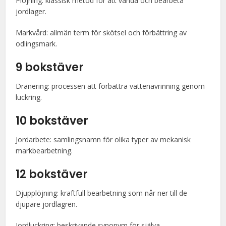
Plöjning: klassisk metod för att vända och bearbeta
jordlager.
Markvård: allmän term för skötsel och förbättring av
odlingsmark.
9 bokstäver
Dränering: processen att förbättra vattenavrinning genom
luckring.
10 bokstäver
Jordarbete: samlingsnamn för olika typer av mekanisk
markbearbetning.
12 bokstäver
Djupplöjning: kraftfull bearbetning som når ner till de
djupare jordlagren.
Jordluckring: beskrivande synonym för själva