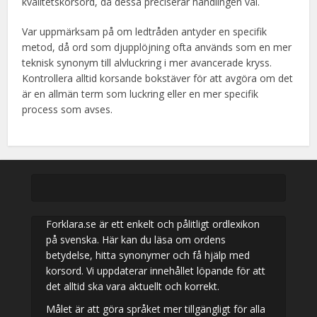
kvalitetskorsord, då dessa preciserar handlingen väl.
Var uppmärksam på om ledtråden antyder en specifik
metod, då ord som djupplöjning ofta används som en mer
teknisk synonym till alvluckring i mer avancerade kryss.
Kontrollera alltid korsande bokstäver för att avgöra om det
är en allmän term som luckring eller en mer specifik
process som avses.
Forklara.se är ett enkelt och pålitligt ordlexikon
på svenska. Här kan du läsa om ordens
betydelse, hitta synonymer och få hjälp med
korsord. Vi uppdaterar innehållet löpande för att
det alltid ska vara aktuellt och korrekt.
Målet är att göra språket mer tillgängligt för alla