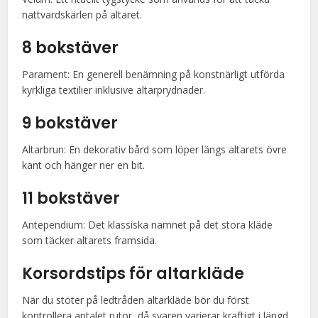
nattvardskärlen på altaret.
8 bokstäver
Parament: En generell benämning på konstnärligt utförda
kyrkliga textilier inklusive altarprydnader.
9 bokstäver
Altarbrun: En dekorativ bård som löper längs altarets övre
kant och hänger ner en bit.
11 bokstäver
Antependium: Det klassiska namnet på det stora kläde
som täcker altarets framsida.
Korsordstips för altarkläde
När du stöter på ledtråden altarkläde bör du först
kontrollera antalet rutor, då svaren varierar kraftigt i längd