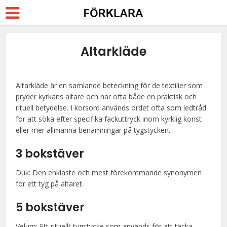
Altarkläde
Altarkläde är en samlande beteckning för de textilier som
pryder kyrkans altare och har ofta både en praktisk och
rituell betydelse. I korsord används ordet ofta som ledtråd
för att söka efter specifika fackuttryck inom kyrklig konst
eller mer allmänna benämningar på tygstycken.
3 bokstäver
Duk: Den enklaste och mest förekommande synonymen
för ett tyg på altaret.
5 bokstäver
Velum: Ett rituellt tygstycke som används för att täcka