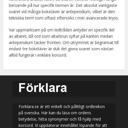
beroende på hur specifik termen är. Det absolut vanligaste
svaret vid många bokstäver är antependium, vilket är den
tekniska term som oftast eftersöks i mer avancerade kryss.
Var uppmärksam på om ledtråden antyder en specifik del
av altaret, då ord som altarbrun syftar på kanten medan
antependium täcker fronten. Om utrymmet är begränsat till
endast tre bokstäver är duk det givna svaret som nästan
alltid fungerar i enklare korsord.
Forklara.se är ett enkelt och pålitligt ordlexikon
på svenska. Här kan du läsa om ordens
betydelse, hitta synonymer och få hjälp med
korsord. Vi uppdaterar innehållet löpande för att