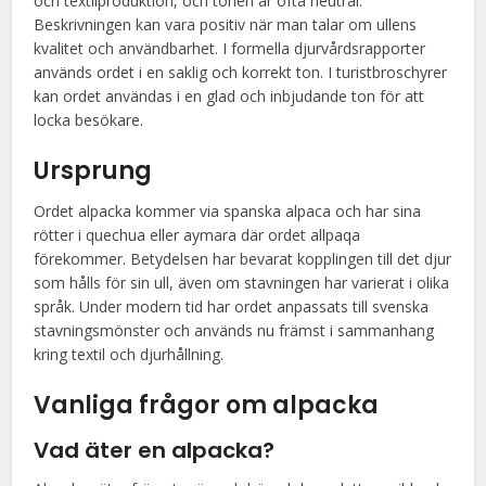
och textilproduktion, och tonen är ofta neutral.
Beskrivningen kan vara positiv när man talar om ullens
kvalitet och användbarhet. I formella djurvårdsrapporter
används ordet i en saklig och korrekt ton. I turistbroschyrer
kan ordet användas i en glad och inbjudande ton för att
locka besökare.
Ursprung
Ordet alpacka kommer via spanska alpaca och har sina
rötter i quechua eller aymara där ordet allpaqa
förekommer. Betydelsen har bevarat kopplingen till det djur
som hålls för sin ull, även om stavningen har varierat i olika
språk. Under modern tid har ordet anpassats till svenska
stavningsmönster och används nu främst i sammanhang
kring textil och djurhållning.
Vanliga frågor om alpacka
Vad äter en alpacka?