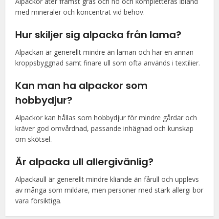
Alpackor äter främst gräs och hö och kompletteras ibland
med mineraler och koncentrat vid behov.
Hur skiljer sig alpacka från lama?
Alpackan är generellt mindre än laman och har en annan
kroppsbyggnad samt finare ull som ofta används i textilier.
Kan man ha alpackor som
hobbydjur?
Alpackor kan hållas som hobbydjur för mindre gårdar och
kräver god omvårdnad, passande inhägnad och kunskap
om skötsel.
Är alpacka ull allergivänlig?
Alpackaull är generellt mindre kliande än fårull och upplevs
av många som mildare, men personer med stark allergi bör
vara försiktiga.