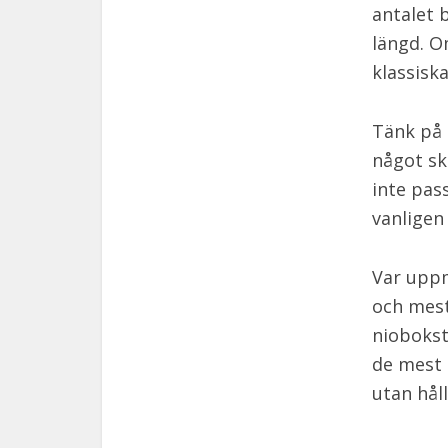
antalet 
längd. O
klassisk
Tänk på 
något sk
inte pas
vanligen
Var uppm
och mesta
niobokst
de mest 
utan hål