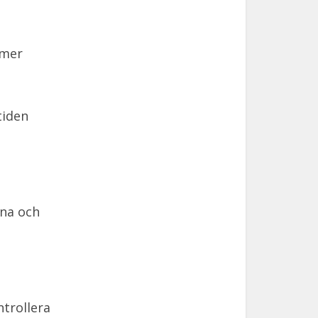
 mer
tiden
mna och
ntrollera