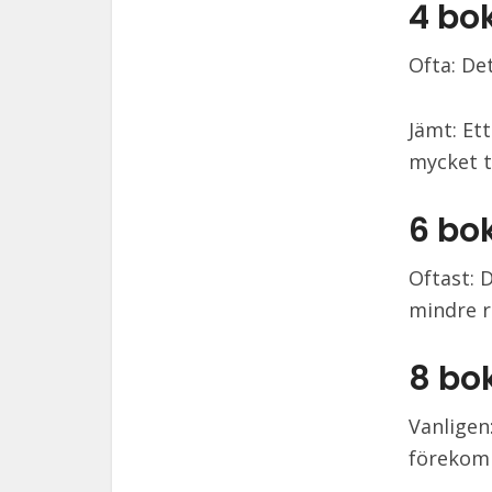
4 bo
Ofta: De
Jämt: Et
mycket t
6 bo
Oftast: 
mindre r
8 bo
Vanligen
förekom