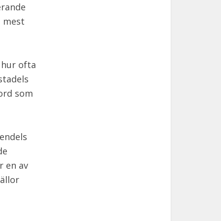
erande
e mest
 hur ofta
stadels
 ord som
endels
de
r en av
ällor