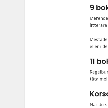
9 bo
Merendel
litterära
Mestadel
eller i de
11 b
Regelbun
täta mel
Kors
När du s