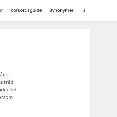
ar
Korsordsguide
Synonymer
något
ledtråd
undenhet
tersom