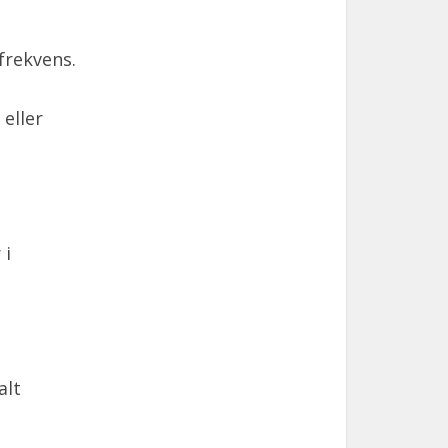
frekvens.
 eller
 i
alt