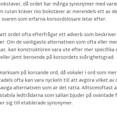
bokstäver, då ordet har många synonymer med vari
m rutan kräver nio bokstäver är merendels ett av d
a svaren som erfarna korsordslösare letar efter.
att ordet ofta efterfrågar ett adverb som beskriver
er. Om de vanligaste alternativen som ofta eller me
sar, kan konstruktören vara ute efter mer specifika
 eller jämt beroende på korsordets svårighetsgrad.
ärksam på korsande ord, då vokaler i ord som mer
dels ofta kan vara nyckeln till att avgöra vilket av 
aviga alternativen som är det rätta. Alltsomoftast ä
stabila ledtrådarna som sällan bjuder på oväntade f
ler sig till etablerade synonymer.