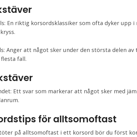
kstäver
s: En riktig korsordsklassiker som ofta dyker upp i
 kryss.
s: Anger att något sker under den största delen av 
 flesta fall.
okstäver
det: Ett svar som markerar att något sker med jä
lanrum.
ordstips för alltsomoftast
töter på alltsomoftast i ett korsord bör du först ko