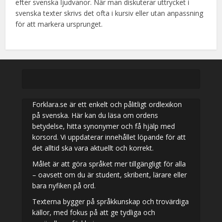
efter svenska ljudvanor. När man diskuterar uttrycket i
svenska texter skrivs det ofta i kursiv eller utan anpassning
för att markera ursprunget.
Forklara.se är ett enkelt och pålitligt ordlexikon
på svenska. Här kan du läsa om ordens
betydelse, hitta synonymer och få hjälp med
korsord. Vi uppdaterar innehållet löpande för att
det alltid ska vara aktuellt och korrekt.
Målet är att göra språket mer tillgängligt för alla
– oavsett om du är student, skribent, lärare eller
bara nyfiken på ord.
Texterna bygger på språkkunskap och trovärdiga
källor, med fokus på att ge tydliga och