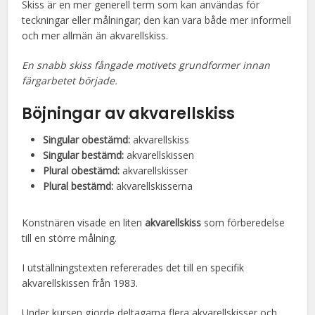
Skiss är en mer generell term som kan användas för
teckningar eller målningar; den kan vara både mer informell
och mer allmän än akvarellskiss.
En snabb skiss fångade motivets grundformer innan
färgarbetet började.
Böjningar av akvarellskiss
Singular obestämd:
akvarellskiss
Singular bestämd:
akvarellskissen
Plural obestämd:
akvarellskisser
Plural bestämd:
akvarellskisserna
Konstnären visade en liten
akvarellskiss
som förberedelse
till en större målning.
I utställningstexten refererades det till en specifik
akvarellskissen från 1983.
Under kursen gjorde deltagarna flera akvarellskisser och