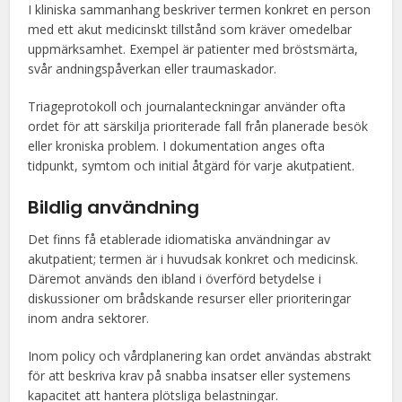
I kliniska sammanhang beskriver termen konkret en person
med ett akut medicinskt tillstånd som kräver omedelbar
uppmärksamhet. Exempel är patienter med bröstsmärta,
svår andningspåverkan eller traumaskador.
Triageprotokoll och journalanteckningar använder ofta
ordet för att särskilja prioriterade fall från planerade besök
eller kroniska problem. I dokumentation anges ofta
tidpunkt, symtom och initial åtgärd för varje akutpatient.
Bildlig användning
Det finns få etablerade idiomatiska användningar av
akutpatient; termen är i huvudsak konkret och medicinsk.
Däremot används den ibland i överförd betydelse i
diskussioner om brådskande resurser eller prioriteringar
inom andra sektorer.
Inom policy och vårdplanering kan ordet användas abstrakt
för att beskriva krav på snabba insatser eller systemens
kapacitet att hantera plötsliga belastningar.