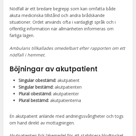
Nödfall är ett bredare begrepp som kan omfatta både
akuta medicinska tillstånd och andra brådskande
situationer. Ordet används ofta i vardagligt språk och i
offentlig information när allmänheten informeras om
farliga lägen.
Ambulans tillkallades omedelbart efter rapporten om ett
nödfall i hemmet.
Böjningar av akutpatient
Singular obestämd:
akutpatient
Singular bestämd:
akutpatienten
Plural obestämd:
akutpatienter
Plural bestämd:
akutpatienterna
En akutpatient anlände med andningssvårigheter och togs
om hand direkt av mottagningen.
Akutpatienten fick läkemedel för att stabilisera blodtrycket