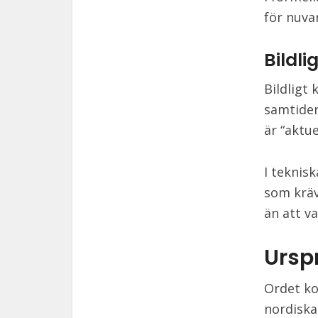
för nuva
Bildl
Bildligt
samtiden
är “aktue
I teknis
som kräv
än att v
Ursp
Ordet ko
nordiska