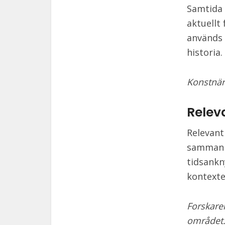
Samtida 
aktuellt
används 
historia.
Konstnär
Relev
Relevant
sammanha
tidsankn
kontexte
Forskaren
området