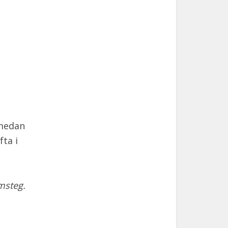
 medan
fta i
msteg.