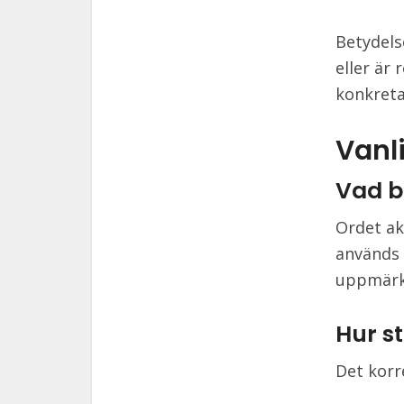
Betydels
eller är
konkreta
Vanl
Vad b
Ordet akt
används 
uppmärk
Hur s
Det korr