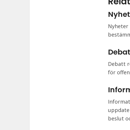
Relat
Nyhet
Nyheter 
bestämme
Debat
Debatt r
för offe
Infor
Informat
uppdater
beslut o