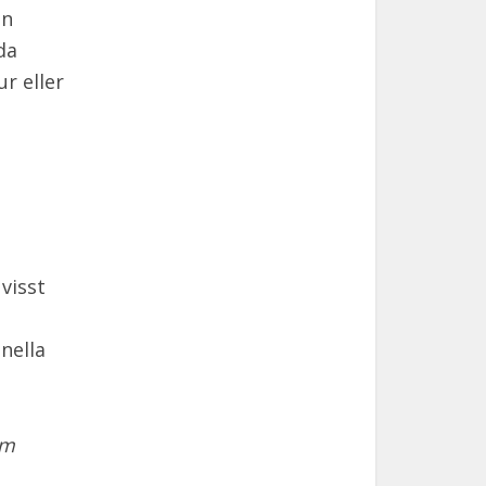
an
da
r eller
visst
nella
om