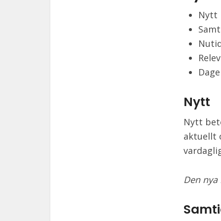
Nytt
Samt
Nuti
Rele
Dage
Nytt
Nytt bet
aktuellt
vardaglig
Den nya 
Samt