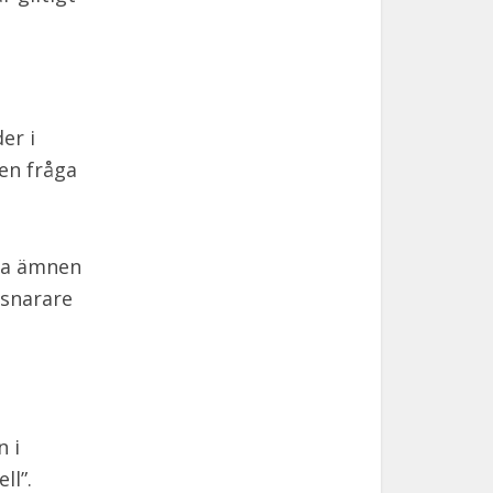
er i
 en fråga
va ämnen
 snarare
n i
ll”.