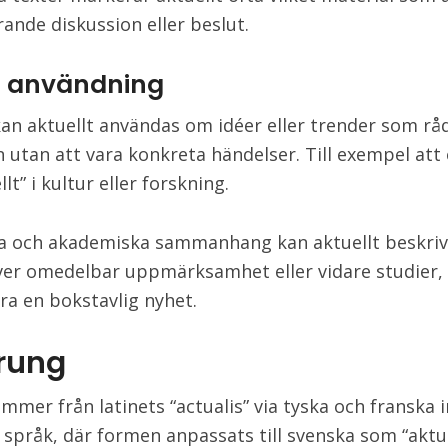
rande diskussion eller beslut.
ig användning
 kan aktuellt användas om idéer eller trender som råd
 utan att vara konkreta händelser. Till exempel att
llt” i kultur eller forskning.
ka och akademiska sammanhang kan aktuellt beskri
er omedelbar uppmärksamhet eller vidare studier,
ara en bokstavlig nyhet.
rung
mmer från latinets “actualis” via tyska och franska i
 språk, där formen anpassats till svenska som “aktue