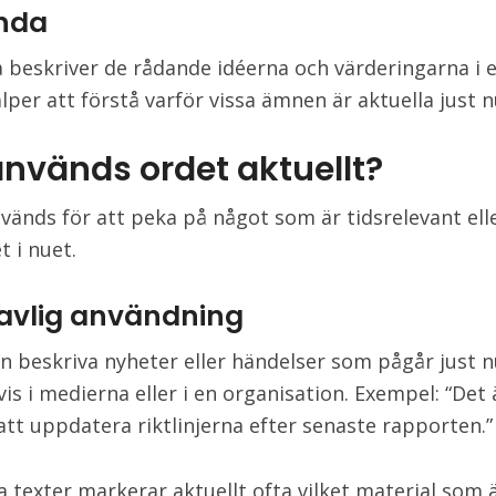
nda
 beskriver de rådande idéerna och värderingarna i e
älper att förstå varför vissa ämnen är aktuella just n
används ordet aktuellt?
vänds för att peka på något som är tidsrelevant ell
t i nuet.
avlig användning
n beskriva nyheter eller händelser som pågår just n
is i medierna eller i en organisation. Exempel: “Det 
 att uppdatera riktlinjerna efter senaste rapporten.”
a texter markerar aktuellt ofta vilket material som ä