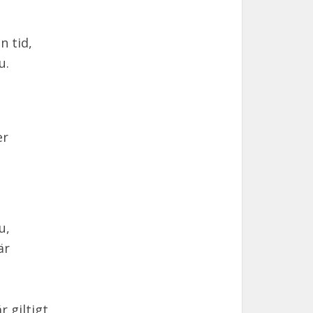
n tid,
u.
er
u,
är
r giltigt