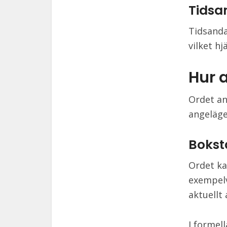
Tidsa
Tidsanda
vilket hj
Hur 
Ordet an
angeläge
Bokst
Ordet ka
exempelv
aktuellt
I formell