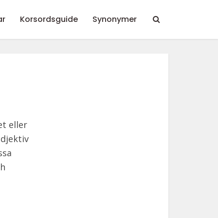
ar
Korsordsguide
Synonymer
t eller
djektiv
ssa
ch