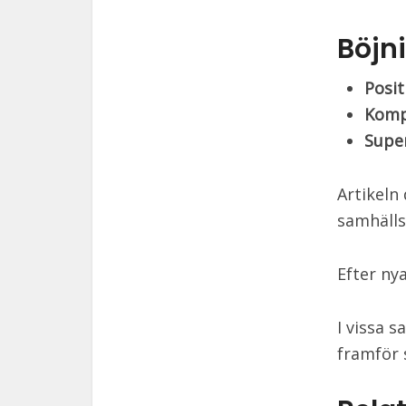
Böjni
Posit
Komp
Super
Artikeln
samhälls
Efter ny
I vissa 
framför 