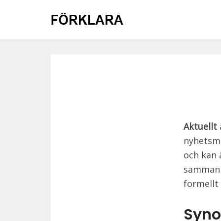
Aktuellt
nyhetsmä
och kan 
sammanha
formellt
Synon