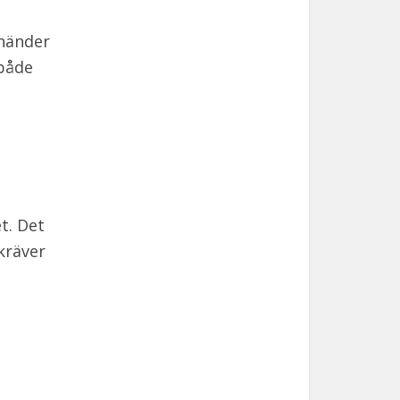
 händer
 både
et. Det
kräver