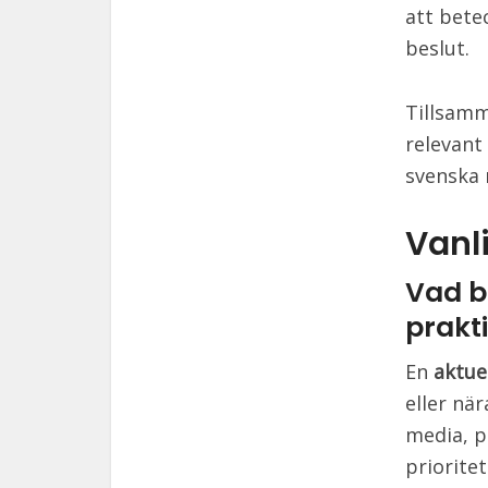
att bete
beslut.
Tillsamm
relevant 
svenska 
Vanl
Vad be
prakt
En
aktue
eller nä
media, p
prioritet