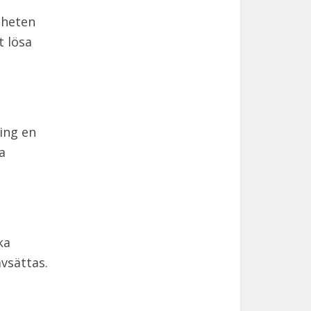
gheten
t lösa
ring en
a
ka
vsättas.