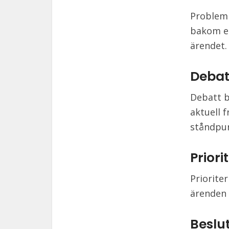
Problem 
bakom en
ärendet.
Debat
Debatt b
aktuell 
ståndpun
Priori
Priorite
ärenden 
Beslu