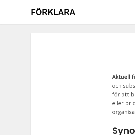
Aktuell 
och subs
för att b
eller pr
organisa
Synon