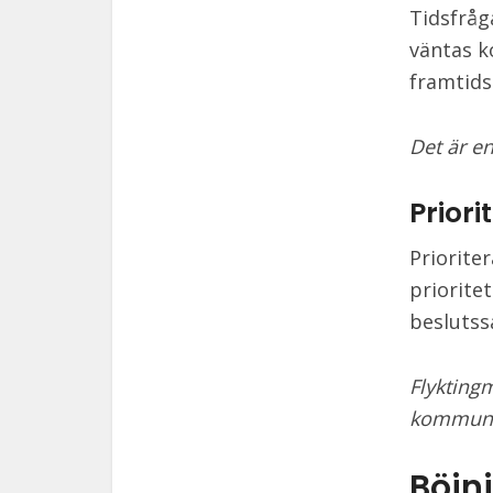
Tidsfråg
väntas k
framtids
Det är en
Priori
Priorite
prioritet
besluts
Flyktingm
kommuns
Böjni