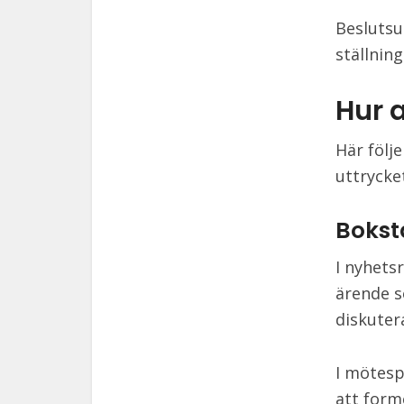
Beslutsu
ställning
Hur 
Här följ
uttrycke
Bokst
I nyhets
ärende s
diskutera
I mötesp
att form