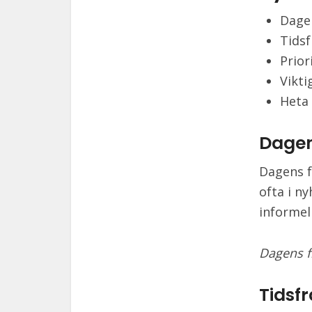
Dage
Tids
Prior
Vikti
Heta
Dagen
Dagens f
ofta i n
informel
Dagens f
Tidsf