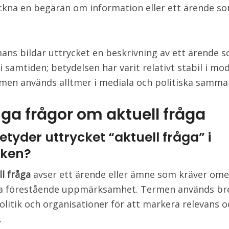
ckna en begäran om information eller ett ärende s
ans bildar uttrycket en beskrivning av ett ärende 
i samtiden; betydelsen har varit relativt stabil i mo
men används alltmer i mediala och politiska samm
iga frågor om aktuell fråga
tyder uttrycket “aktuell fråga” i
iken?
ll fråga
avser ett ärende eller ämne som kräver om
ra förestående uppmärksamhet. Termen används bre
olitik och organisationer för att markera relevans o
.