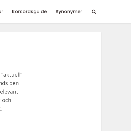
ar
Korsordsguide
Synonymer
“aktuell”
änds den
relevant
k och
.