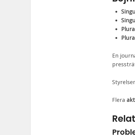
Sing
Sing
Plur
Plura
En journ
pressträ
Styrelse
Flera
akt
Relat
Prob