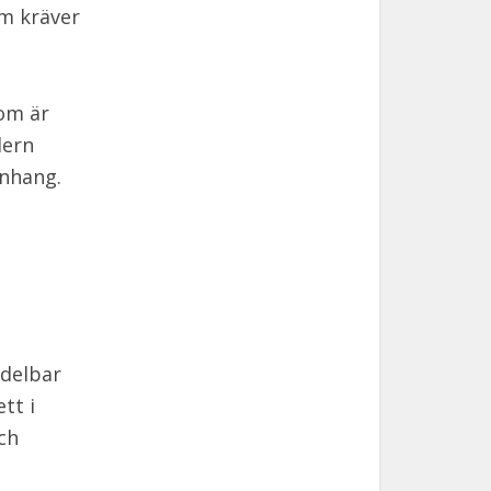
om kräver
som är
dern
anhang.
edelbar
tt i
ch