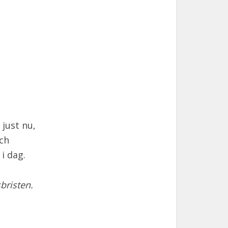
just nu,
och
i dag.
bristen.