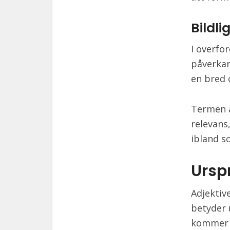
Bildl
I överfö
påverka
en bred 
Termen a
relevans,
ibland s
Ursp
Adjektive
betyder u
kommer f