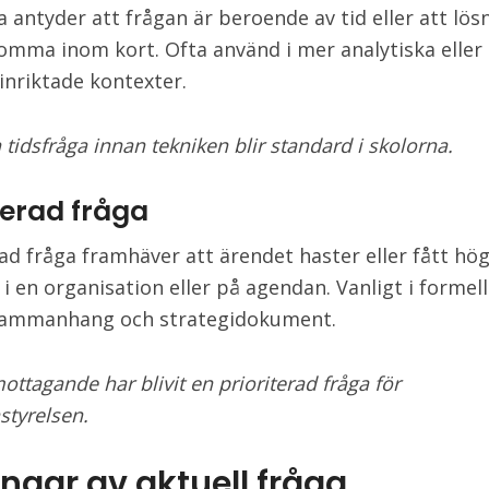
a antyder att frågan är beroende av tid eller att lös
omma inom kort. Ofta använd i mer analytiska eller
inriktade kontexter.
 tidsfråga innan tekniken blir standard i skolorna.
terad fråga
rad fråga framhäver att ärendet haster eller fått hö
 i en organisation eller på agendan. Vanligt i formel
sammanhang och strategidokument.
ottagande har blivit en prioriterad fråga för
tyrelsen.
ngar av aktuell fråga