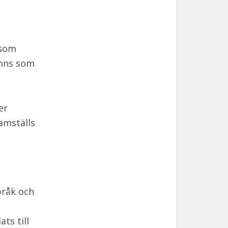
 som
ämns som
er
ramställs
pråk och
ts till