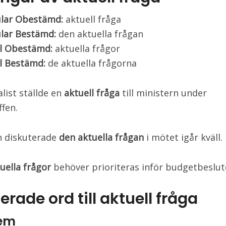
ular Obestämd:
aktuell fråga
ular Bestämd:
den aktuella frågan
al Obestämd:
aktuella frågor
l Bestämd:
de aktuella frågorna
alist ställde en
aktuell fråga
till ministern under
ffen.
n diskuterade
den aktuella frågan
i mötet igår kväll.
uella frågor
behöver prioriteras inför budgetbeslut
erade ord till aktuell fråga
lem