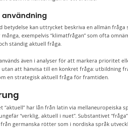
ig användning
rd betydelse kan uttrycket beskriva en allmän fråga
r många, exempelvis “klimatfrågan” som ofta omn
och ständig aktuell fråga.
nvänds även i analyser för att markera prioritet ell
 utan att hänvisa till en konkret fråga: utbildning f
om en strategisk aktuell fråga för framtiden.
rung
t “aktuell” har lån från latin via mellaneuropeiska s
ngefär “verklig, aktuell i nuet”. Substantivet “fråga”
rån germanska rötter som i nordiska språk utveckla