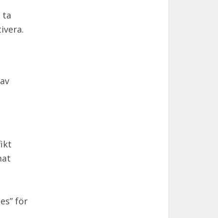
 ta
ivera.
 av
ikt
mat
es” för