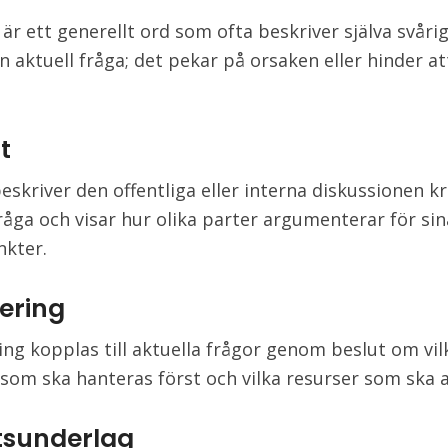
är ett generellt ord som ofta beskriver själva svåri
 aktuell fråga; det pekar på orsaken eller hinder at
t
eskriver den offentliga eller interna diskussionen k
fråga och visar hur olika parter argumenterar för sin
kter.
tering
ring kopplas till aktuella frågor genom beslut om vil
som ska hanteras först och vilka resurser som ska a
tsunderlag