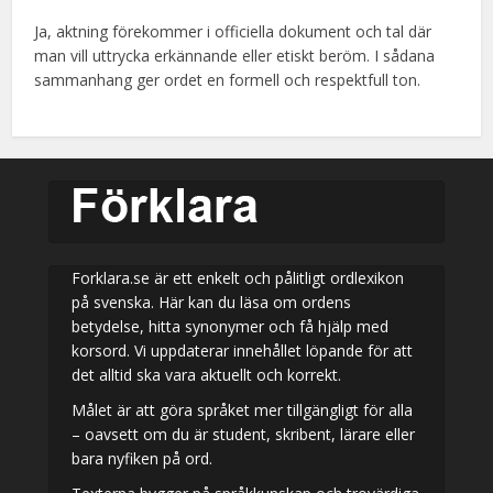
Ja, aktning förekommer i officiella dokument och tal där
man vill uttrycka erkännande eller etiskt beröm. I sådana
sammanhang ger ordet en formell och respektfull ton.
Forklara.se är ett enkelt och pålitligt ordlexikon
på svenska. Här kan du läsa om ordens
betydelse, hitta synonymer och få hjälp med
korsord. Vi uppdaterar innehållet löpande för att
det alltid ska vara aktuellt och korrekt.
Målet är att göra språket mer tillgängligt för alla
– oavsett om du är student, skribent, lärare eller
bara nyfiken på ord.