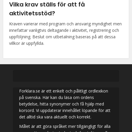
Vilka krav ställs för att få
aktivitetsstöd?
Kraven varierar med program och ansvarig myndighet men
innefattar vanligtvis deltagande i aktivitet, registrering och
uppföljning. Beslut om utbetalning baseras på att dessa
villkor är uppfyllda.
Forklara.se är ett enkelt och pålitligt ordlexikon
på svenska. Här kan du läsa om ordens
betydelse, hitta synonymer och få hjälp med
korsord. Vi uppdaterar innehållet löpande för att
det alltid ska vara aktuellt och korrekt.
Målet är att göra språket mer tillgängligt för alla