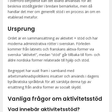
I överförd betydelse kan det ibland användas för att
beskriva stödåtgärder i bredare bemärkelse, men då
handlar det mer om generellt stöd i en process än om en
etablerad metafor.
Ursprung
Ordet är en sammansättning av aktivitet + stöd och har
moderna administrativa rötter i svenskan. Förleden
kommer från latinets och franskans aktiva-former via
svenska “aktivitet”, medan “stöd” går tillbaka till forn- och
äldre nordiska former relaterade till hjälp och stöd.
Begreppet har vuxit fram i samband med
arbetsmarknadspolitikens insatser och används i dagens
byråkratiska språkbruk för att särskilja denna typ av
ersättning från andra former av socialt skydd.
Vanliga frågor om aktivitetsstöd
Vad innebär aktivitetsstöd?