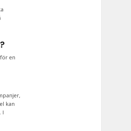
ka
å
?
för en
mpanjer,
el kan
 I