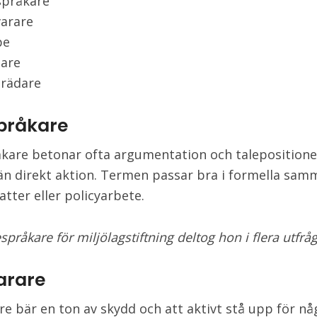
språkare
varare
pe
jare
trädare
pråkare
kare betonar ofta argumentation och talepositione
än direkt aktion. Termen passar bra i formella sa
tter eller policyarbete.
pråkare för miljölagstiftning deltog hon i flera utfrå
arare
re bär en ton av skydd och att aktivt stå upp för nå