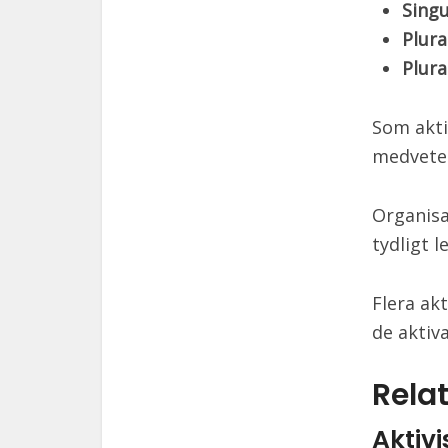
Sing
Plur
Plura
Som akti
medvete
Organisa
tydligt l
Flera ak
de aktiv
Relat
Aktiv