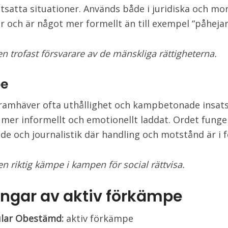
utsatta situationer. Används både i juridiska och mor
r och är något mer formellt än till exempel “påhejar
n trofast försvarare av de mänskliga rättigheterna.
e
amhäver ofta uthållighet och kampbetonade insats
 mer informellt och emotionellt laddat. Ordet funger
de och journalistik där handling och motstånd är i f
n riktig kämpe i kampen för social rättvisa.
ingar av aktiv förkämpe
ular Obestämd:
aktiv förkämpe