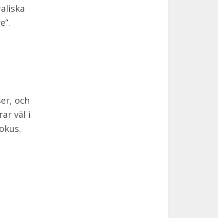
aliska
e”.
er, och
ar väl i
okus.