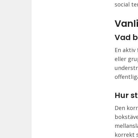
social te
Vanl
Vad b
En aktiv
eller gr
understr
offentli
Hur s
Den korr
bokstäve
mellansl
korrekt 