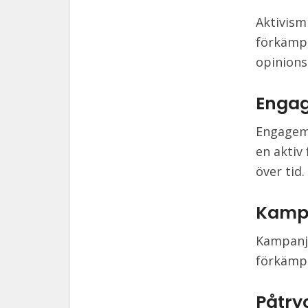
Aktivism
förkämpe
opinions
Enga
Engagema
en aktiv
över tid.
Kamp
Kampanj 
förkämpe
Påtry