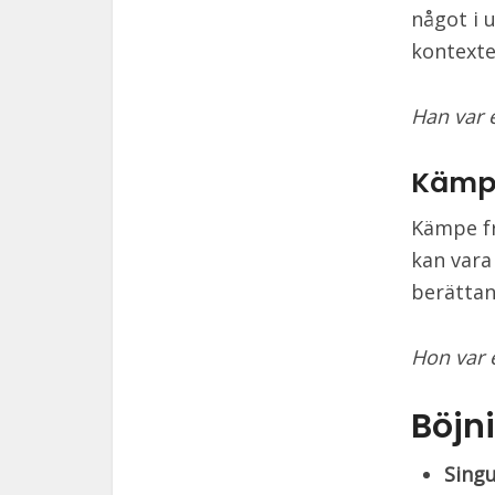
något i 
kontexte
Han var e
Kämp
Kämpe fr
kan vara
berättan
Hon var e
Böjn
Sing