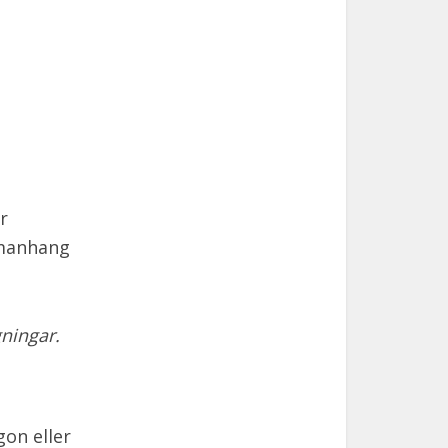
r
mmanhang
gningar.
gon eller