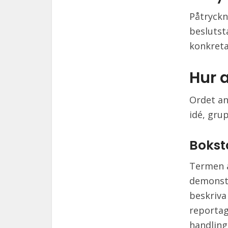
Påtryckn
beslutst
konkreta
Hur 
Ordet an
idé, grup
Bokst
Termen a
demonstr
beskriva
reporta
handling