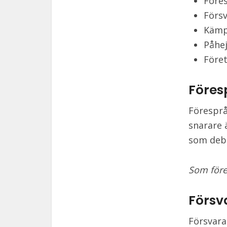
Före
Förs
Käm
Påhe
Före
Föres
Föresprå
snarare 
som deba
Som föres
Försv
Försvara