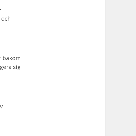
v
 och
er bakom
gera sig
iv