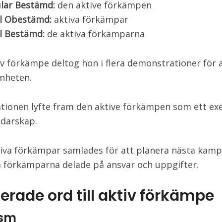
ular Bestämd:
den aktive förkämpen
al Obestämd:
aktiva förkämpar
l Bestämd:
de aktiva förkämparna
v förkämpe deltog hon i flera demonstrationer för 
nheten.
tionen lyfte fram den aktive förkämpen som ett e
edarskap.
tiva förkämpar samlades för att planera nästa kamp
a förkämparna delade på ansvar och uppgifter.
erade ord till aktiv förkämpe
ism