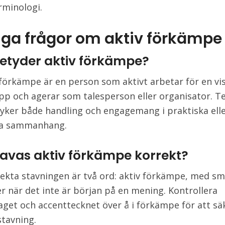
rminologi.
iga frågor om aktiv förkämpe
etyder aktiv förkämpe?
 förkämpe är en person som aktivt arbetar för en vi
upp och agerar som talesperson eller organisator. 
yker både handling och engagemang i praktiska ell
ga sammanhang.
tavas aktiv förkämpe korrekt?
ekta stavningen är två ord: aktiv förkämpe, med s
r när det inte är början på en mening. Kontrollera
aget och accenttecknet över å i förkämpe för att sä
stavning.