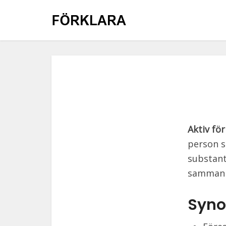
Aktiv fö
person s
substant
sammanh
Syno