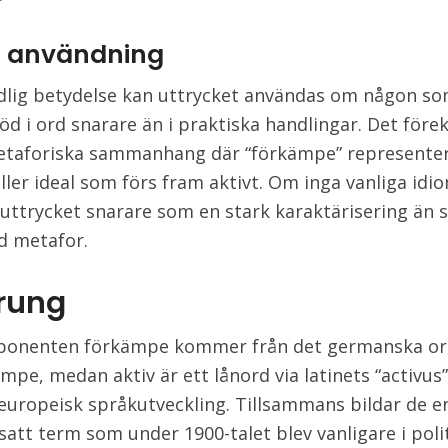
ig användning
ldlig betydelse kan uttrycket användas om någon so
töd i ord snarare än i praktiska handlingar. Det fö
etaforiska sammanhang där “förkämpe” represente
eller ideal som förs fram aktivt. Om inga vanliga idi
uttrycket snarare som en stark karaktärisering än 
d metafor.
rung
onenten förkämpe kommer från det germanska ord
pe, medan aktiv är ett lånord via latinets “activu
uropeisk språkutveckling. Tillsammans bildar de e
tt term som under 1900-talet blev vanligare i poli