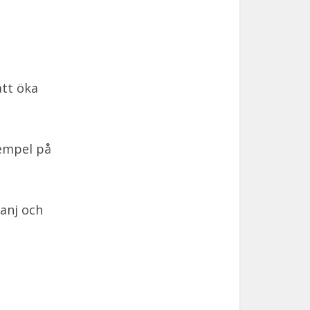
att öka
xempel på
anj och