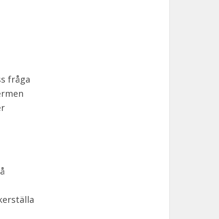
ss fråga
Termen
er
må
kerställa