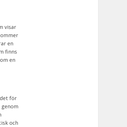
m visar
rekommer
rar en
om finns
som en
et för
s” genom
n
tisk och