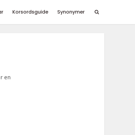
ar
Korsordsguide
Synonymer
r en