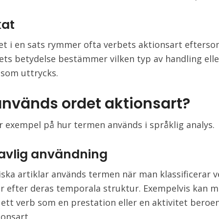
kat
et i en sats rymmer ofta verbets aktionsart efters
ets betydelse bestämmer vilken typ av handling elle
d som uttrycks.
används ordet aktionsart?
er exempel på hur termen används i språklig analys.
avlig användning
stiska artiklar används termen när man klassificerar 
r efter deras temporala struktur. Exempelvis kan 
 ett verb som en prestation eller en aktivitet beroe
ionsart.