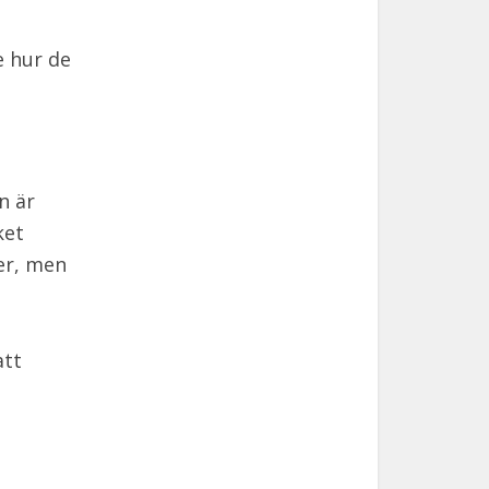
e hur de
n är
ket
er, men
att