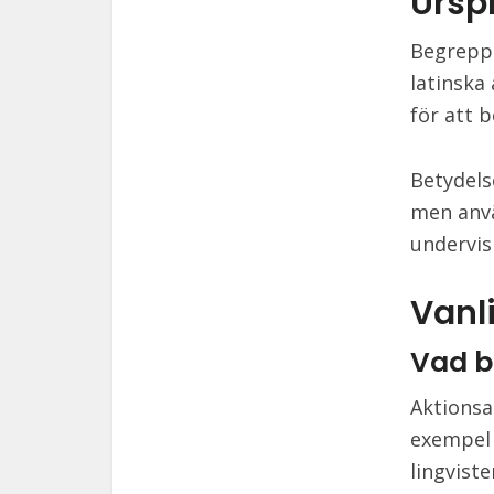
Ursp
Begreppe
latinska
för att 
Betydels
men anvä
undervis
Vanl
Vad b
Aktionsar
exempel 
lingviste