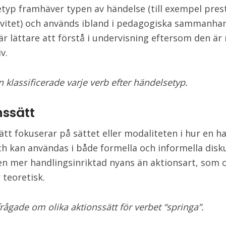
typ framhäver typen av händelse (till exempel pres
tivitet) och används ibland i pedagogiska sammanha
r lättare att förstå i undervisning eftersom den är
v.
 klassificerade varje verb efter händelsetyp.
nssätt
ätt fokuserar på sättet eller modaliteten i hur en h
ch kan användas i både formella och informella disk
en mer handlingsinriktad nyans än aktionsart, som o
teoretisk.
rågade om olika aktionssätt för verbet “springa”.