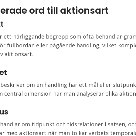
erade ord till aktionsart
t
r ett närliggande begrepp som ofta behandlar gra
för fullbordan eller pågående handling, vilket kompl
v aktionsart.
tet
t beskriver om en handling har ett mål eller slutpunk
en central dimension när man analyserar olika aktion
us
andlar om tidpunkt och tidsrelationer i satsen, oc
r med aktionsart när man tolkar verbets temporala 