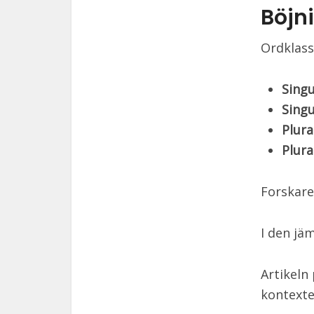
Böjn
Ordklass
Sing
Sing
Plur
Plura
Forskare
I den jä
Artikeln
kontexte