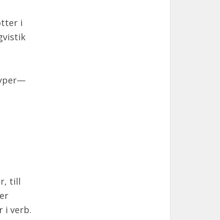
tter i
gvistik
typer—
, till
per
 i verb.