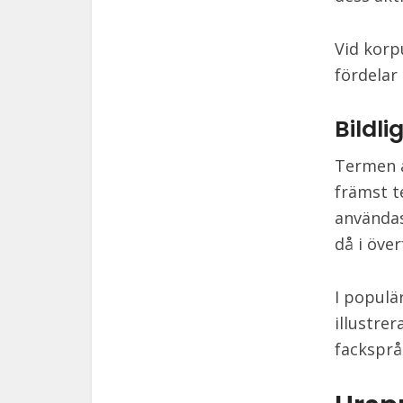
Vid korp
fördelar
Bildl
Termen ak
främst t
användas
då i öve
I populä
illustre
facksprå