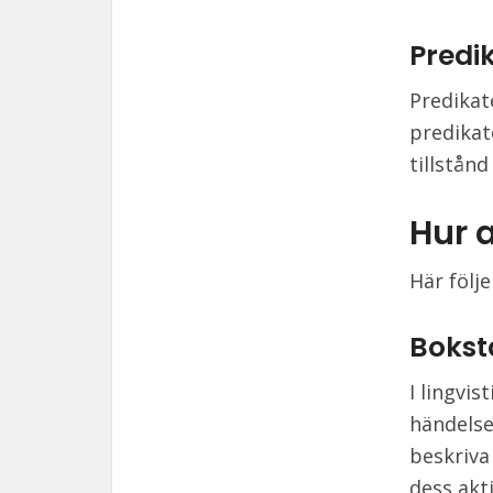
Predi
Predikat
predikat
tillstån
Hur 
Här följ
Bokst
I lingvi
händelse
beskriva
dess akt