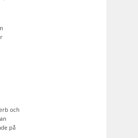
om
r
verb och
man
nde på