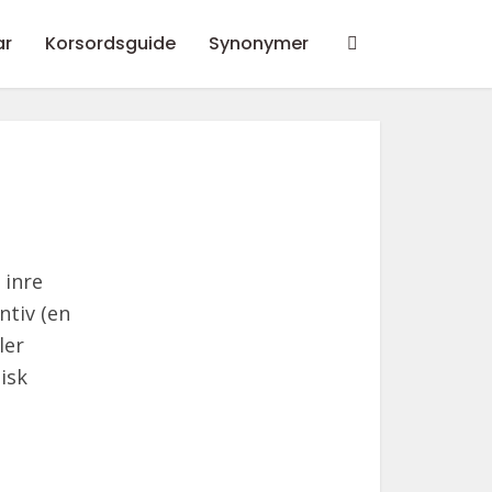
ar
Korsordsguide
Synonymer
 inre
ntiv (en
ler
tisk