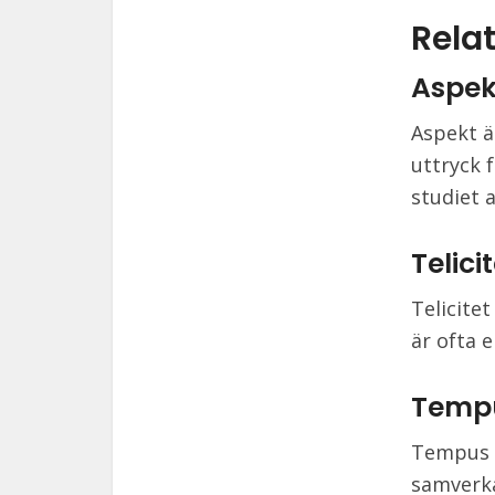
Relat
Aspek
Aspekt ä
uttryck 
studiet a
Telici
Telicite
är ofta 
Temp
Tempus h
samverka