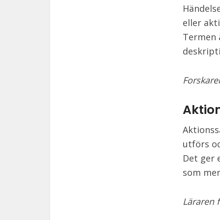
Händelse
eller ak
Termen ä
deskripti
Forskaren
Aktio
Aktionss
utförs o
Det ger 
som mer 
Läraren f