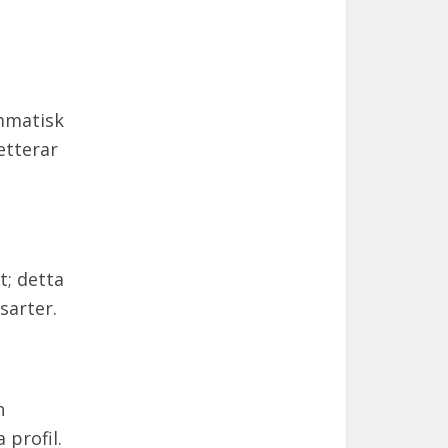
mmatisk
etterar
t; detta
sarter.
h
profil.