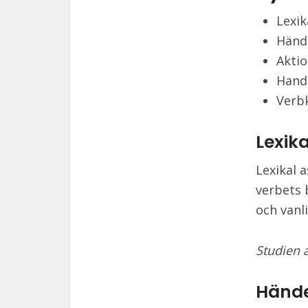
Lexik
Händ
Aktio
Handl
Verb
Lexik
Lexikal 
verbets 
och vanl
Studien 
Hände