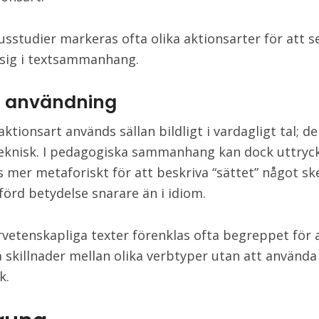
usstudier markeras ofta olika aktionsarter för att s
 sig i textsammanhang.
ig användning
tionsart används sällan bildligt i vardagligt tal; de
eknisk. I pedagogiska sammanhang kan dock uttryc
 mer metaforiskt för att beskriva “sättet” något sk
rförd betydelse snarare än i idiom.
rvetenskapliga texter förenklas ofta begreppet för 
ra skillnader mellan olika verbtyper utan att använda
k.