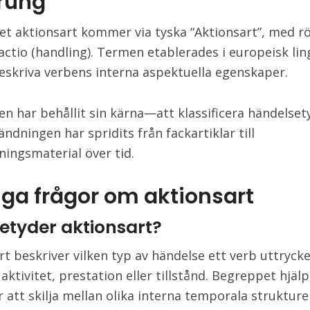
rung
t aktionsart kommer via tyska “Aktionsart”, med rö
 actio (handling). Termen etablerades i europeisk lin
beskriva verbens interna aspektuella egenskaper.
en har behållit sin kärna—att klassificera händelse
ndningen har spridits från fackartiklar till
ningsmaterial över tid.
iga frågor om aktionsart
etyder aktionsart?
t beskriver vilken typ av händelse ett verb uttrycker
aktivitet, prestation eller tillstånd. Begreppet hjäl
r att skilja mellan olika interna temporala strukturer