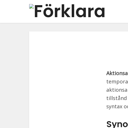
Aktionsa
temporal
aktionsar
tillstånd
syntax o
Syno