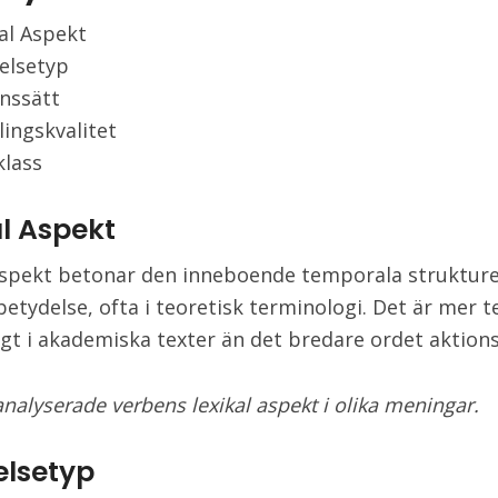
al Aspekt
elsetyp
nssätt
ingskvalitet
klass
al Aspekt
aspekt betonar den inneboende temporala strukture
betydelse, ofta i teoretisk terminologi. Det är mer t
igt i akademiska texter än det bredare ordet aktions
analyserade verbens lexikal aspekt i olika meningar.
lsetyp