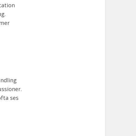
tation
ng.
 mer
andling
ussioner.
fta ses