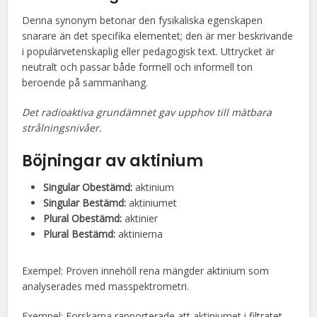
Denna synonym betonar den fysikaliska egenskapen
snarare än det specifika elementet; den är mer beskrivande
i populärvetenskaplig eller pedagogisk text. Uttrycket är
neutralt och passar både formell och informell ton
beroende på sammanhang.
Det radioaktiva grundämnet gav upphov till mätbara
strålningsnivåer.
Böjningar av aktinium
Singular Obestämd:
aktinium
Singular Bestämd:
aktiniumet
Plural Obestämd:
aktinier
Plural Bestämd:
aktinierna
Exempel: Proven innehöll rena mängder aktinium som
analyserades med masspektrometri.
Exempel: Forskarna rapporterade att aktiniumet i filtratet