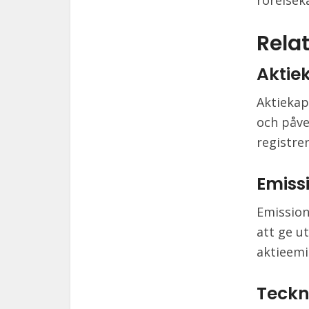
rörelsek
Relat
Aktie
Aktiekap
och påve
registre
Emissi
Emission
att ge u
aktieemi
Teckn