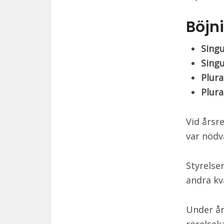
Böjn
Sing
Sing
Plur
Plura
Vid årsr
var nödv
Styrelse
andra kv
Under år