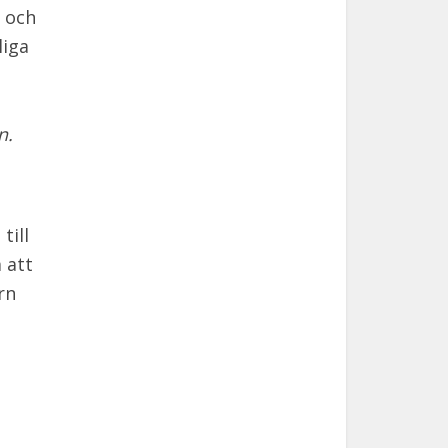
l och
liga
n.
till
 att
rn