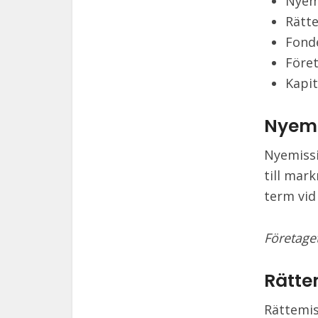
Nyem
Rätt
Fond
Före
Kapit
Nyemi
Nyemissi
till mark
term vid
Företage
Rätte
Rättemis