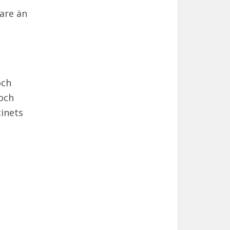
are än
och
 och
inets