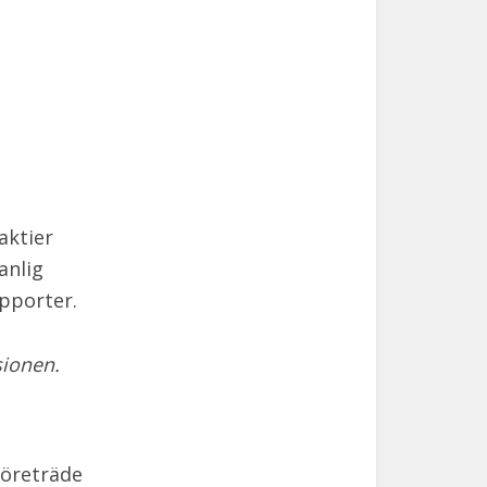
aktier
anlig
apporter.
sionen.
företräde