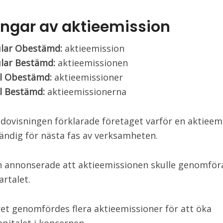
ingar av aktieemission
ular Obestämd:
aktieemission
ular Bestämd:
aktieemissionen
al Obestämd:
aktieemissioner
l Bestämd:
aktieemissionerna
edovisningen förklarade företaget varför en aktieem
ändig för nästa fas av verksamheten.
n annonserade att aktieemissionen skulle genomför
artalet.
et genomfördes flera aktieemissioner för att öka