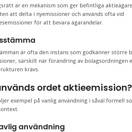
srätt är en mekanism som ger befintliga aktieägar
ten att delta i nyemissioner och används ofta vid
esemissioner för att bevara ägarandelar.
gsstämma
ämman är ofta den instans som godkänner större b
ioner, särskilt när förändring av bolagsordningen e
trukturen krävs.
används ordet aktieemission?
ljer exempel på vanlig användning i såväl formell s
kontext.
avlig användning