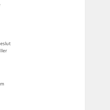
e
eslut
ller
om