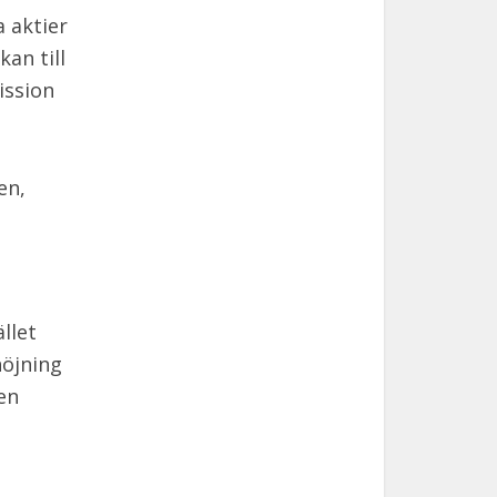
 aktier
an till
ission
en,
llet
höjning
 en