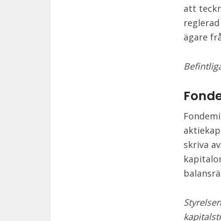
att teck
reglerad
ägare fr
Befintlig
Fonde
Fondemis
aktiekapi
skriva a
kapitalo
balansrä
Styrelse
kapitalst