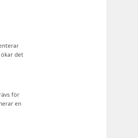
enterar
 ökar det
rävs för
anerar en