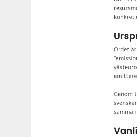
resursmo
konkret 
Ursp
Ordet är
“emissio
västeuro
emittere
Genom ti
svenskan
sammanha
Vanl