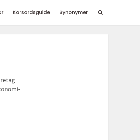
ar
Korsordsguide
Synonymer
öretag
ekonomi-