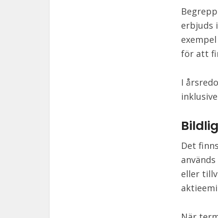
Begreppe
erbjuds 
exempel 
för att f
I årsred
inklusive
Bildl
Det finn
används 
eller til
aktieemi
När term