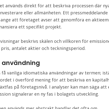
t används direkt för att beskriva processen där nya
investerare eller allmänheten. Ett pressmeddelande k
ange att företaget avser att genomföra en aktieem
inansiera ett specifikt projekt.
ovisningar beskrivs skälen och villkoren för emission
 pris, antalet aktier och teckningsperiod.
ig användning
s få vanliga idiomatiska användningar av termen; istä
ordet i överförd mening för att beskriva en kapital
lväxtfas på företagsnivå. I analyser kan man säga att
ssion signalerar en ny fas i bolagets utveckling.
en används mer abstrakt handlar det ofta om