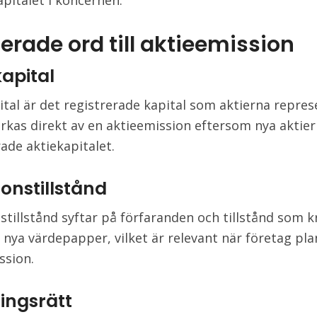
apitalet i koncernen.
erade ord till aktieemission
kapital
ital är det registrerade kapital som aktierna repres
rkas direkt av en aktieemission eftersom nya aktier
rade aktiekapitalet.
onstillstånd
stillstånd syftar på förfaranden och tillstånd som k
t nya värdepapper, vilket är relevant när företag pl
ssion.
ingsrätt