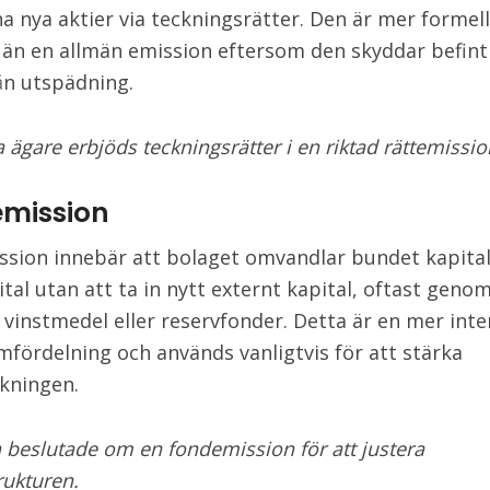
na nya aktier via teckningsrätter. Den är mer formel
 än en allmän emission eftersom den skyddar befint
ån utspädning.
a ägare erbjöds teckningsrätter i en riktad rättemissio
mission
sion innebär att bolaget omvandlar bundet kapital 
tal utan att ta in nytt externt kapital, oftast genom
v vinstmedel eller reservfonder. Detta är en mer inte
mfördelning och används vanligtvis för att stärka
kningen.
n beslutade om en fondemission för att justera
rukturen.