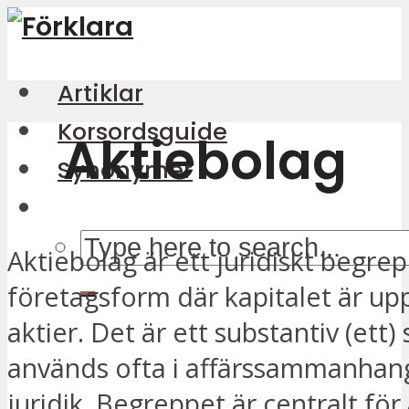
Artiklar
Korsordsguide
Aktiebolag
Synonymer
Aktiebolag är ett juridiskt begrep
företagsform där kapitalet är upp
aktier. Det är ett substantiv (ett)
används ofta i affärssammanhan
juridik. Begreppet är centralt fö