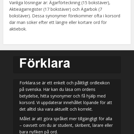
Vanliga lösningar är: Ägarförteckning (15 bokstäver),
Aktieägarregister (17 bokstäver) och Ägarbok (7
bokstäver). Dessa synonymer förekommer ofta i korsord
där man söker efter ett längre eller kortare ord för
aktiebok.
Forklara.se är ett enkelt och pålitligt ordlexikon
på svenska. Här kan du läsa om ordens
betydelse, hitta synonymer och få hjälp med
korsord. Vi uppdaterar innehållet löpande för att
det alltid ska vara aktuellt och korrekt.
Målet är att göra språket mer tillgängligt för alla
– oavsett om du är student, skribent, lärare eller
bara nyfiken på ord.