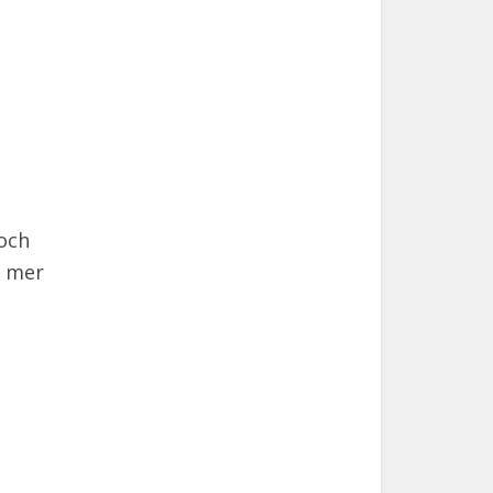
 och
r mer