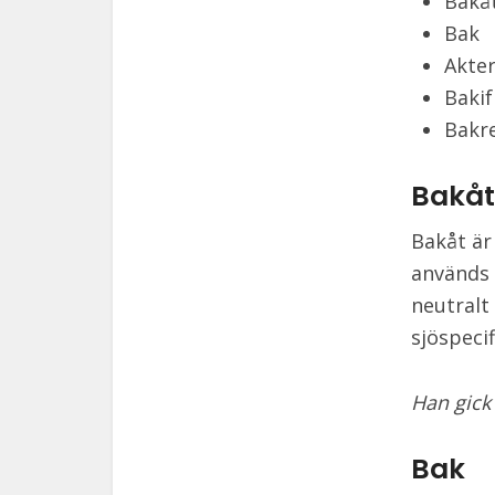
Bakå
Bak
Akte
Bakif
Bakr
Bakåt
Bakåt är
används 
neutralt
sjöspecif
Han gick 
Bak