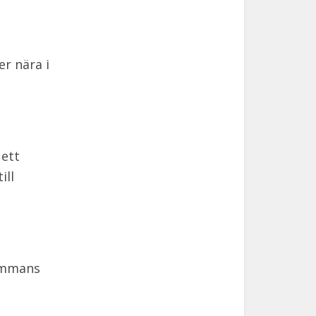
r nära i
 ett
ill
sammans