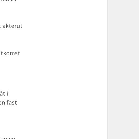
 akterut
 åtkomst
åt i
en fast
 än en