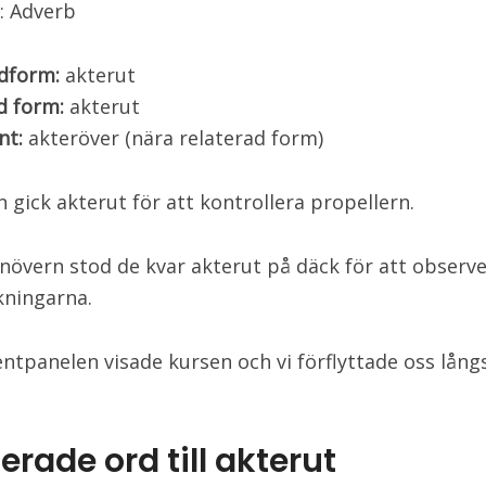
: Adverb
dform:
akterut
d form:
akterut
nt:
akteröver (nära relaterad form)
 gick akterut för att kontrollera propellern.
növern stod de kvar akterut på däck för att observ
kningarna.
ntpanelen visade kursen och vi förflyttade oss lån
erade ord till akterut