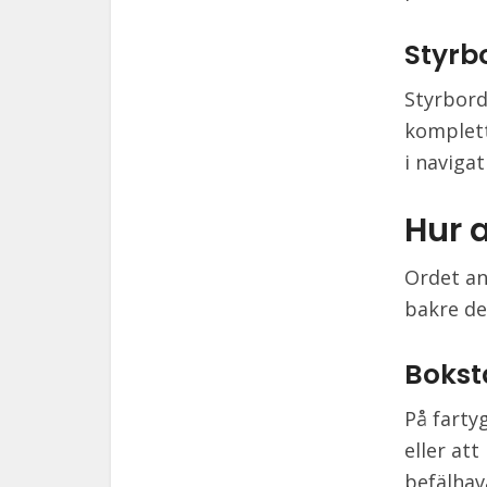
Styrb
Styrbord
komplett
i naviga
Hur 
Ordet an
bakre del
Bokst
På farty
eller at
befälhav