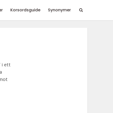
ar
Korsordsguide
Synonymer
i ett
a
 mot