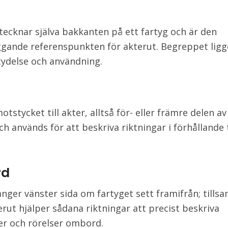
tecknar själva bakkanten på ett fartyg och är den
gande referenspunkten för akterut. Begreppet ligge
ydelse och användning.
otstycket till akter, alltså för- eller främre delen av
ch används för att beskriva riktningar i förhållande t
rd
nger vänster sida om fartyget sett framifrån; till
rut hjälper sådana riktningar att precist beskriva
er och rörelser ombord.