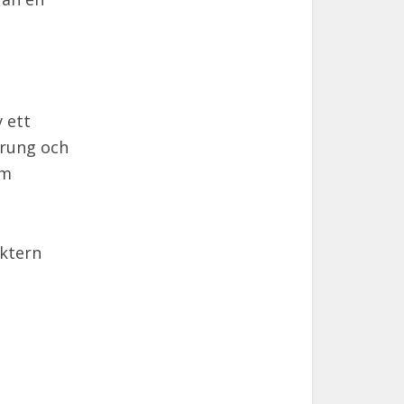
 ett
prung och
om
aktern