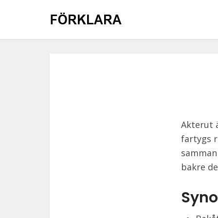
Akterut 
fartygs 
sammanha
bakre de
Syno