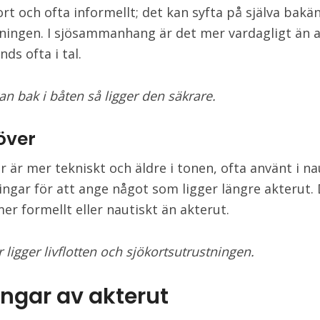
ort och ofta informellt; det kan syfta på själva bakä
ktningen. I sjösammanhang är det mer vardagligt än 
ds ofta i tal.
an bak i båten så ligger den säkrare.
över
r är mer tekniskt och äldre i tonen, ofta använt i na
ingar för att ange något som ligger längre akterut.
er formellt eller nautiskt än akterut.
 ligger livflotten och sjökortsutrustningen.
ingar av akterut