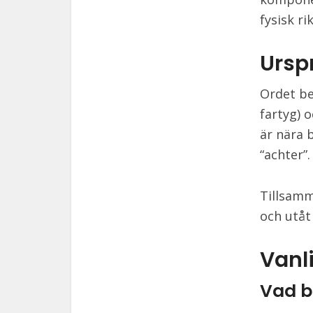
fysisk ri
Ursp
Ordet be
fartyg) 
är nära 
“achter”.
Tillsamm
och utåt
Vanl
Vad b