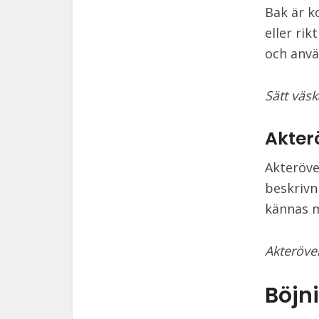
Bak är k
eller ri
och använ
Sätt väsk
Akter
Akteröve
beskrivn
kännas m
Akteröver
Böjn