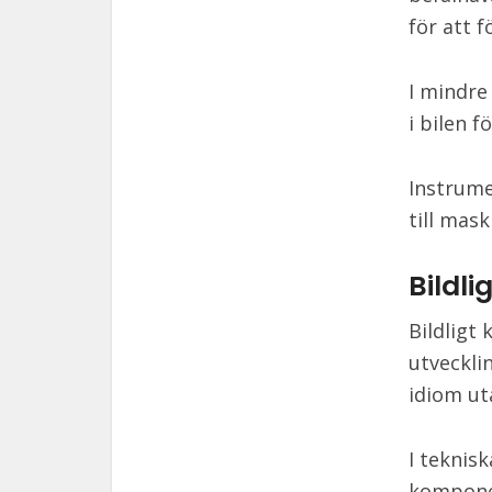
för att f
I mindre
i bilen 
Instrume
till mas
Bildl
Bildligt
utveckli
idiom ut
I teknis
komponen