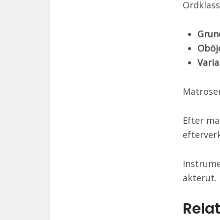
Ordklass
Grun
Oböj
Varia
Matrosen
Efter ma
efterver
Instrume
akterut.
Relat