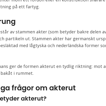
ktning på ett fartyg.
rung
står av stammen akter (som betyder bakre delen av
och partikeln ut. Stammen akter har germanskt urs
besläktad med lågtyska och nederländska former s
ans ger de formen akterut en tydlig riktning: mot 
 bakåt i rummet.
iga frågor om akterut
etyder akterut?