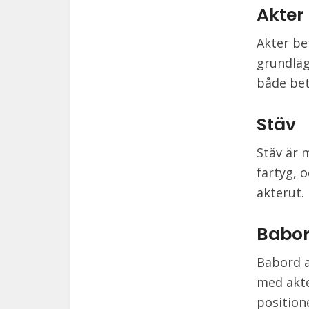
Akter
Akter be
grundläg
både bet
Stäv
Stäv är m
fartyg, o
akterut.
Babo
Babord a
med akte
position