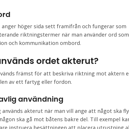
ord
 anger höger sida sett framifrån och fungerar som
erande riktningstermer när man använder ord som
tion och kommunikation ombord.
används ordet akterut?
vänds främst för att beskriva riktning mot aktern e
en av ett fartyg eller fordon.
avlig användning
g används akterut när man vill ange att något ska fl
t någon ska gå mot båtens bakre del. Till exempel ka
are instruera besättningen att placera utrustning a