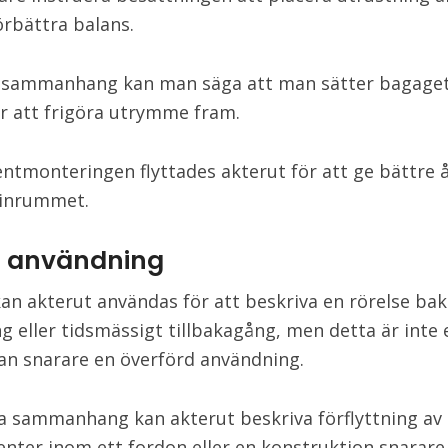
örbättra balans.
 sammanhang kan man säga att man sätter bagaget
för att frigöra utrymme fram.
ntmonteringen flyttades akterut för att ge bättre
kinrummet.
ig användning
 kan akterut användas för att beskriva en rörelse bak
ng eller tidsmässigt tillbakagång, men detta är inte 
an snarare en överförd användning.
ka sammanhang kan akterut beskriva förflyttning av
ter inom ett fordon eller en konstruktion snarare