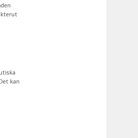
nden
akterut
utiska
 Det kan