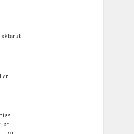
 akterut
ller
yttas
n en
kterut