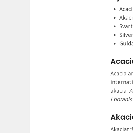
Acaci
Akaci
Svart
Silve
Guld
Acaci
Acacia ä
internat
akacia.
A
i botanis
Akaci
Akaciatr