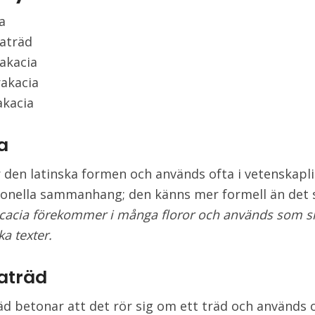
a
aträd
akacia
rakacia
akacia
a
r den latinska formen och används ofta i vetenskapli
ionella sammanhang; den känns mer formell än det 
cacia förekommer i många floror och används som 
ka texter.
aträd
äd betonar att det rör sig om ett träd och används o