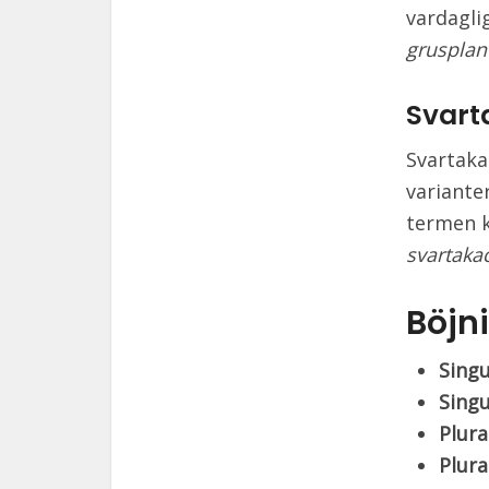
vardagli
grusplan
Svart
Svartaka
variante
termen k
svartaka
Böjn
Sing
Sing
Plura
Plura