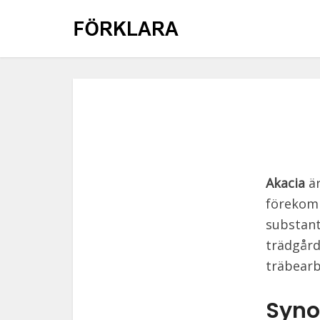
Akacia
är
förekomm
substant
trädgård
träbearb
Syno