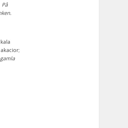
.
På
nken.
okala
 akacior;
 gamla