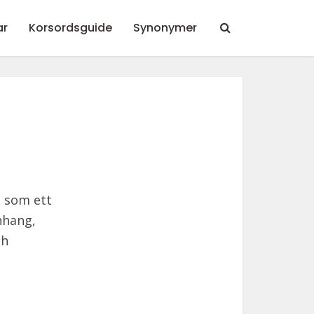
ar
Korsordsguide
Synonymer
t som ett
nhang,
ch