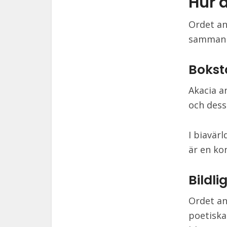
Hur 
Ordet an
sammanha
Bokst
Akacia a
och dess
I biavärl
är en ko
Bildl
Ordet an
poetiska