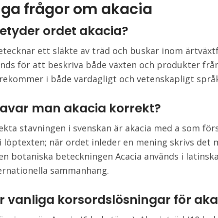
iga frågor om akacia
etyder ordet akacia?
etecknar ett släkte av träd och buskar inom ärtväxt
nds för att beskriva både växten och produkter frå
rekommer i både vardagligt och vetenskapligt språ
tavar man akacia korrekt?
ekta stavningen i svenskan är akacia med a som för
i löptexten; när ordet inleder en mening skrivs det
Den botaniska beteckningen Acacia används i latins
ternationella sammanhang.
r vanliga korsordslösningar för aka