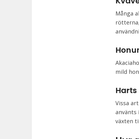
Kväve
Många ak
rötterna
användni
Honu
Akaciaho
mild hon
Harts
Vissa ar
använts 
växten ti