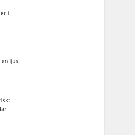
er i
en ljus,
riskt
lar