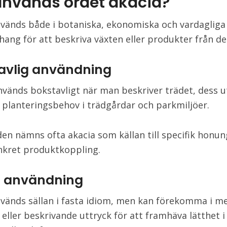
används ordet akacia?
vänds både i botaniska, ekonomiska och vardagliga
ng för att beskriva växten eller produkter från de
avlig användning
nvänds bokstavligt när man beskriver trädet, dess 
 planteringsbehov i trädgårdar och parkmiljöer.
den nämns ofta akacia som källan till specifik honung
nkret produktkoppling.
ig användning
vänds sällan i fasta idiom, men kan förekomma i m
 eller beskrivande uttryck för att framhäva lätthet i