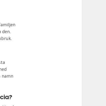
familjen
n den.
kbruk.
sta
 med
ka namn
cia?