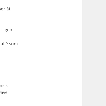
er åt
 igen.
 allé som
nisk
väve.