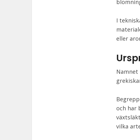
blomning
I teknis
material
eller aro
Ursp
Namnet k
grekiska
Begreppe
och har 
växtsläk
vilka art