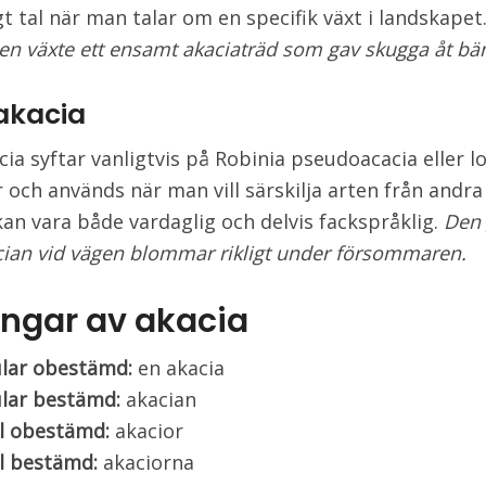
gt tal när man talar om en specifik växt i landskapet
en växte ett ensamt akaciaträd som gav skugga åt bä
akacia
cia syftar vanligtvis på Robinia pseudoacacia eller l
r och används när man vill särskilja arten från andra
an vara både vardaglig och delvis fackspråklig.
Den
cian vid vägen blommar rikligt under försommaren.
ingar av akacia
ular obestämd:
en akacia
ular bestämd:
akacian
l obestämd:
akacior
l bestämd:
akaciorna