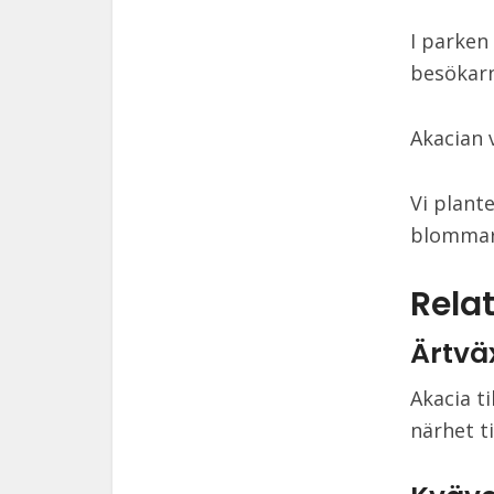
I parken
besökarn
Akacian 
Vi plant
blommar
Relat
Ärtvä
Akacia ti
närhet ti