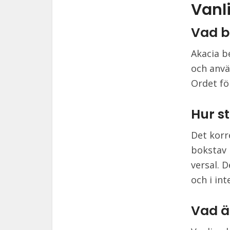
Vanl
Vad b
Akacia b
och anvä
Ordet fö
Hur s
Det korr
bokstav 
versal. 
och i in
Vad ä