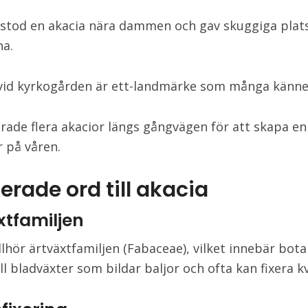
 stod en akacia nära dammen och gav skuggiga plats
a.
vid kyrkogården är ett-landmärke som många känner
erade flera akacior längs gångvägen för att skapa en
 på våren.
erade ord till akacia
xtfamiljen
llhör ärtväxtfamiljen (Fabaceae), vilket innebär bota
ll bladväxter som bildar baljor och ofta kan fixera k