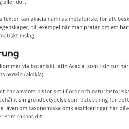
 eller doft.
ka texter kan akacia nämnas metaforiskt för att besk
egenskaper, till exempel när man pratar om ett hart
matiskt inslag.
rung
ommer via botaniskt latin Acacia, som i sin tur här
ns ἀκακία (akakía).
t har använts historiskt i floror och naturhistoriska
behållit sin grundbetydelse som beteckning för det
te, även om taxonomiska omklassificeringar har påv
er som räknas dit.