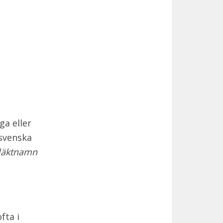
ga eller
svenska
släktnamn
fta i