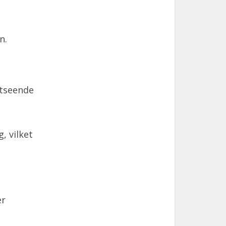
n.
utseende
, vilket
er