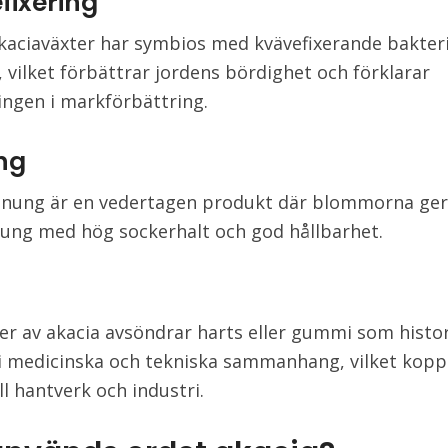
fixering
aciaväxter har symbios med kvävefixerande bakteri
, vilket förbättrar jordens bördighet och förklarar
ngen i markförbättring.
ng
nung är en vedertagen produkt där blommorna ger 
ung med hög sockerhalt och god hållbarhet.
ter av akacia avsöndrar harts eller gummi som histo
i medicinska och tekniska sammanhang, vilket kopp
ll hantverk och industri.