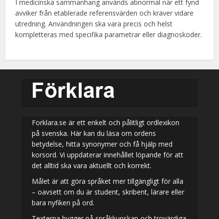
I medicinska sammanhang används abnormal när ett fynd
avviker från etablerade referensvärden och kräver vidare
utredning. Användningen ska vara precis och helst
kompletteras med specifika parametrar eller diagnoskoder.
Forklara.se är ett enkelt och pålitligt ordlexikon
på svenska. Här kan du läsa om ordens
betydelse, hitta synonymer och få hjälp med
korsord. Vi uppdaterar innehållet löpande för att
det alltid ska vara aktuellt och korrekt.
Målet är att göra språket mer tillgängligt för alla
– oavsett om du är student, skribent, lärare eller
bara nyfiken på ord.
Texterna bygger på språkkunskap och trovärdiga